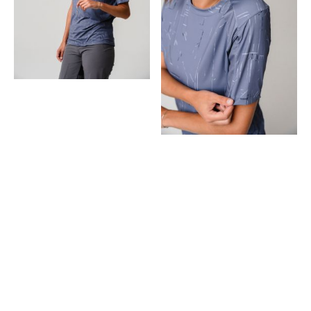
Quote of the day
Lorem ipsum dolor sit amet,
consetetur sadipscing elitr, sed
diam nonumy eirmod tempor
invidunt ut labore et dolore magna
aliquyam erat, sed diam voluptua.