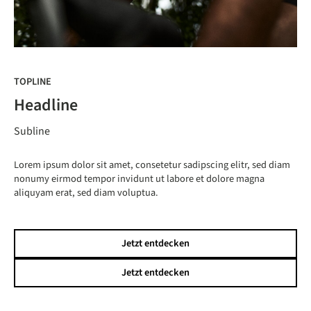
TOPLINE
TO
Headline
H
Subline
Su
Lorem ipsum dolor sit amet, consetetur sadipscing elitr, sed diam
Lor
nonumy eirmod tempor invidunt ut labore et dolore magna
non
aliquyam erat, sed diam voluptua.
ali
Jetzt entdecken
Jetzt entdecken