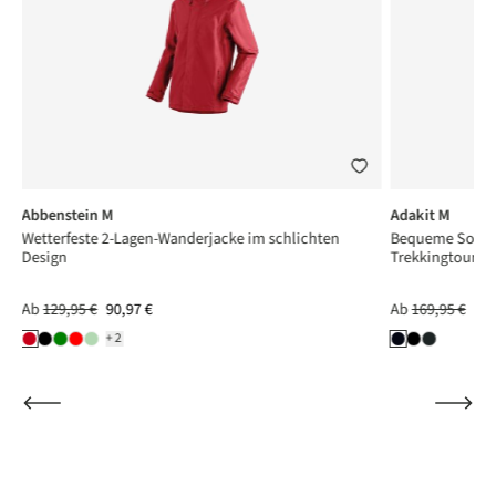
Abbenstein M
Adakit M
d
Wetterfeste 2-Lagen-Wanderjacke im schlichten
Bequeme Softsh
Design
Trekkingtouren
Ab
129,95 €
90,97 €
Ab
169,95 €
118
+2