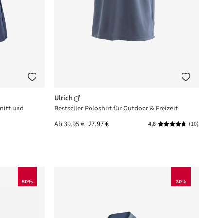
Ulrich
nitt und
Bestseller Poloshirt für Outdoor & Freizeit
Ab
39,95 €
27,97 €
4,8
(10)
Durchschnittliche
50%
30%