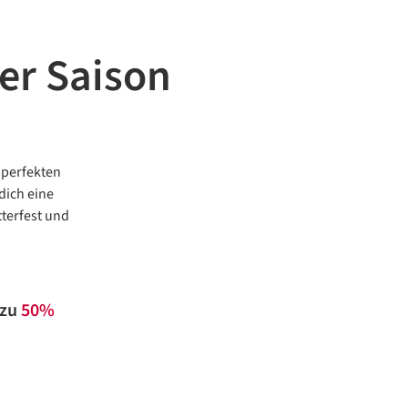
er Saison
 perfekten
dich eine
terfest und
 zu
50%