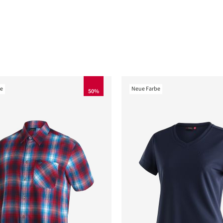
be
Neue Farbe
50%