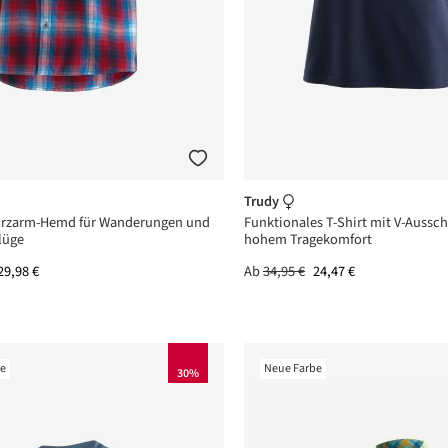
Trudy
Kurzarm-Hemd für Wanderungen und
Funktionales T-Shirt mit V-Aussch
lüge
hohem Tragekomfort
29,98 €
Ab
34,95 €
24,47 €
be
Neue Farbe
30%