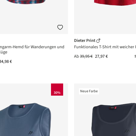
Dieter Print
Langarm-Hemd für Wanderungen und
Funktionales T-Shirt mit weicher
lüge
Ab
39,95 €
27,97 €
5
34,98 €
Neue Farbe
30%