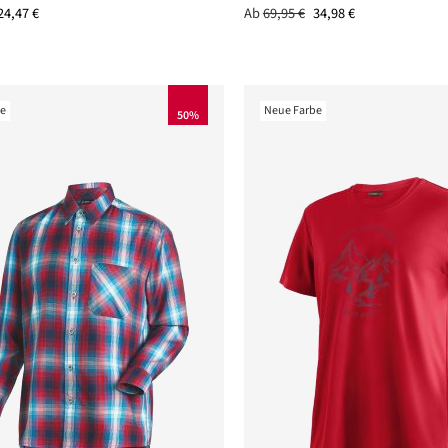
24,47 €
Ab
69,95 €
34,98 €
nen
nen
nen
be
Neue Farbe
50%
nen
nen