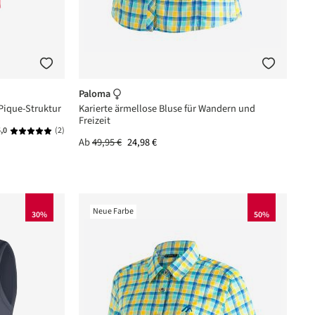
Paloma
 Pique-Struktur
Karierte ärmellose Bluse für Wandern und
Freizeit
,0
(2)
Durchschnittliche Bewertung von 5 von 5 Sternen
Ab
49,95 €
24,98 €
Neue Farbe
30%
50%