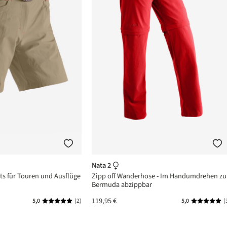
Nata 2
s für Touren und Ausflüge
Zipp off Wanderhose - Im Handumdrehen zu
Bermuda abzippbar
119,95 €
5,0
(2)
5,0
(
Durchschnittliche Bewertung von 5 von 5 Sternen
Durchschni