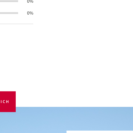
0%
0%
ICH