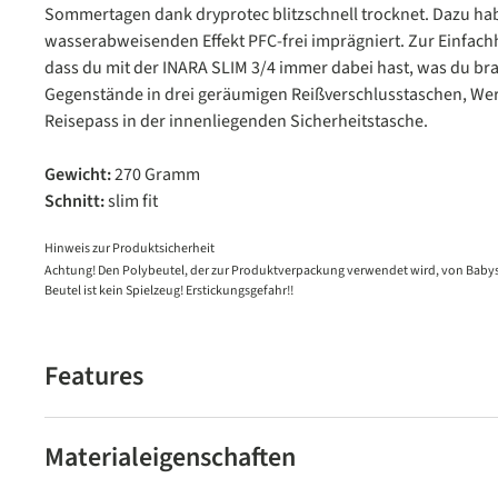
Sommertagen dank dryprotec blitzschnell trocknet. Dazu hab
wasserabweisenden Effekt PFC-frei imprägniert. Zur Einfachh
dass du mit der INARA SLIM 3/4 immer dabei hast, was du br
Gegenstände in drei geräumigen Reißverschlusstaschen, Wer
Reisepass in der innenliegenden Sicherheitstasche.
Gewicht:
270 Gramm
Schnitt:
slim fit
Hinweis zur Produktsicherheit
Achtung! Den Polybeutel, der zur Produktverpackung verwendet wird, von Babys
Beutel ist kein Spielzeug! Erstickungsgefahr!!
Features
Materialeigenschaften