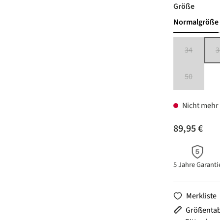
auswäh
Größe
Normalgröße
34
3
(Diese Option
50
(Diese Option
Nicht mehr 
89,95 €
5 Jahre Garanti
Merkliste
Größentab