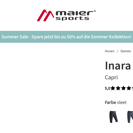
Summer Sale - Spare jetzt bis zu 50% auf die Sommer Kollektion!
Hosen
/
Damen
Inara
Capri
5,0
Durchschnit
auswäh
Farbe
sleet
black