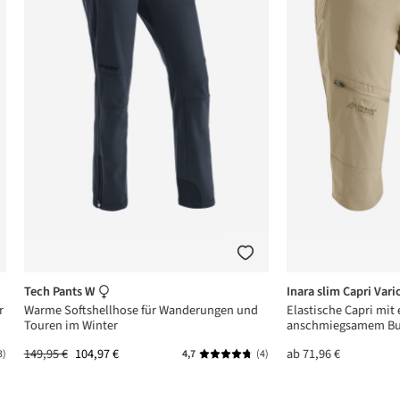
Tech Pants W
Inara slim Capri Vari
r
Warme Softshellhose für Wanderungen und
Elastische Capri mit
Touren im Winter
anschmiegsamem Bu
149,95 €
104,97 €
ab
71,96 €
3)
4,7
(4)
ttliche Bewertung von 5 von 5 Sternen
Durchschnittliche Bewertung von 