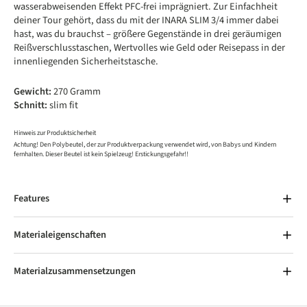
wasserabweisenden Effekt PFC-frei imprägniert. Zur Einfachheit
deiner Tour gehört, dass du mit der INARA SLIM 3/4 immer dabei
hast, was du brauchst – größere Gegenstände in drei geräumigen
Reißverschlusstaschen, Wertvolles wie Geld oder Reisepass in der
innenliegenden Sicherheitstasche.
Gewicht:
270 Gramm
Schnitt:
slim fit
Hinweis zur Produktsicherheit
Achtung! Den Polybeutel, der zur Produktverpackung verwendet wird, von Babys und Kindern
fernhalten. Dieser Beutel ist kein Spielzeug! Erstickungsgefahr!!
Features
Materialeigenschaften
Materialzusammensetzungen