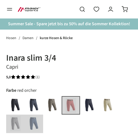
alt springen
Summer Sale - Spare jetzt bis zu 50% auf die Sommer Kollektion!
Hosen
/
Damen
/
kurze Hosen & Röcke
Bildergalerie überspringen
Inara slim 3/4
Capri
5,0
(1)
Durchschnittliche Bewertung von 5 von 5 Sternen
auswählen
Farbe
red orcher
black
graphite
teak
night sky
brown rice
red orcher
(Diese Option ist zurzeit nicht verfügbar.)
sleet
ensign blue
(Diese Option ist zurzeit nicht verfügbar.)
(Diese Option ist zurzeit nicht verfügbar.)