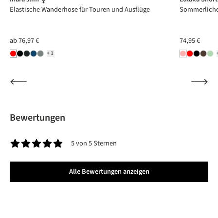
Elastische Wanderhose für Touren und Ausflüge
Sommerliche 
ab
76,97 €
74,95 €
+1
Bewertungen
5 von 5 Sternen
Durchschnittliche Bewertung von 5 von 5 Sternen
Alle Bewertungen anzeigen