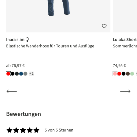
Inara slim
Lulaka Shor
Elastische Wanderhose für Touren und Ausflüge
Sommerliche 
ab
76,97 €
74,95 €
+1
Bewertungen
5 von 5 Sternen
Durchschnittliche Bewertung von 5 von 5 Sternen