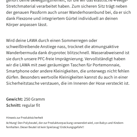
gehört deine Bewegungsfreiheit, für die wir das elastische 4-Wege-
Stretchmaterial verarbeitet haben. Zum sicheren Sitz trägt neben
der genauen Passform auch unser Wanderhosenbund bei, da er sich
dank Flexzone und integriertem Gürtel individuell an deinen
Körper anpassen lässt.
Wird deine LAWA durch einen Sommerregen oder
schweißtreibende Anstiege nass, trocknet die atmungsaktive
Wanderbermuda dank dryprotec blitzschnell. Wasserabweisend ist
sie durch unsere PFC-freie Imprägnierung. Vervollständigt haben
wir die LAWA mit zwei geräumigen Taschen für Portemonnaie,
Smartphone oder andere Kleinigkeiten, die unterwegs nicht fehlen
dürfen. Besonders wertvolle Kleinigkeiten kannst du auch in einer
Sicherheitstasche verstauen, die im Inneren der Hose versteckt ist.
Gewicht:
250 Gramm
Schnitt:
regular fit
Hinweis zur Produktsicherheit
Achtung! Den Polybeutel, der zur Produktverpackung verwendet wird, von Babys und Kindern
fernhalten. Dieser Beutel ist kein Spielzeug! Erstickungsgefahr!!