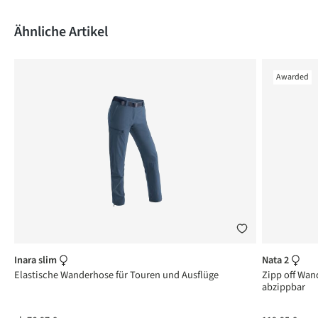
Produktgalerie überspringen
Ähnliche Artikel
Awarded
Inara slim
Nata 2
Elastische Wanderhose für Touren und Ausflüge
Zipp off Wa
abzippbar