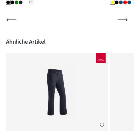
+1
Produktgalerie überspringen
Ähnliche Artikel
30%