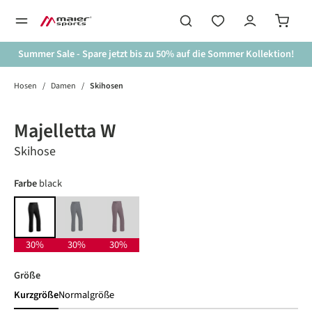
alt springen
Summer Sale - Spare jetzt bis zu 50% auf die Sommer Kollektion!
Hosen
/
Damen
/
Skihosen
Bildergalerie überspringen
30%
Majelletta W
Skihose
auswählen
Farbe
black
night sky
rich soil
black
(Diese Option ist zurzeit nicht verfügbar.)
(Diese Option ist zurzeit nicht verfügbar.)
30%
30%
30%
auswählen
Größe
Kurzgröße
Normalgröße