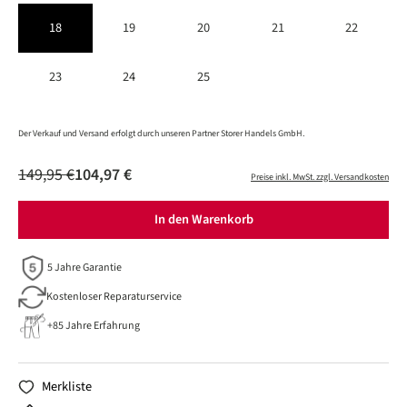
18
19
20
21
22
23
24
25
Der Verkauf und Versand erfolgt durch unseren Partner Storer Handels GmbH.
149,95 €
104,97 €
Preise inkl. MwSt. zzgl. Versandkosten
In den Warenkorb
5 Jahre Garantie
Kostenloser Reparaturservice
+85 Jahre Erfahrung
Merkliste