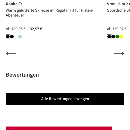
Ronka
Vroni slim 2
Warm gefütterte Skihose im Regular Fit für Pisten-
Sportliche S
Abenteuer
Ab
189,95 €
132,97 €
ab
139,97 €
Bewertungen
Alle Bewertungen anzeigen