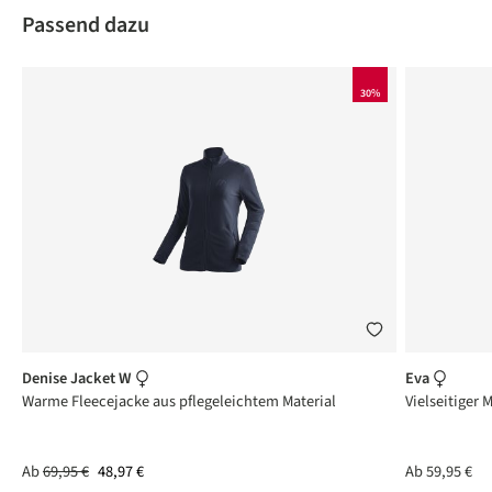
Produktgalerie überspringen
Passend dazu
30%
Denise Jacket W
Eva
Warme Fleecejacke aus pflegeleichtem Material
Vielseitiger 
Ab
69,95 €
48,97 €
Ab
59,95 €