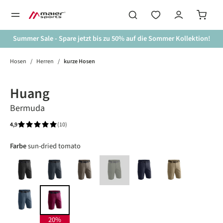
alt springen
Summer Sale - Spare jetzt bis zu 50% auf die Sommer Kollektion!
Hosen
/
Herren
/
kurze Hosen
Bildergalerie überspringen
20%
Huang
Bermuda
4,9
(10)
Durchschnittliche Bewertung von 4.9 von 5 Sternen
auswählen
Farbe
sun-dried tomato
black
graphite
teak
green goose
night sky
coriander
(Diese Option ist zurzeit nicht verfügbar.)
ensign blue
sun-dried tomato
20%