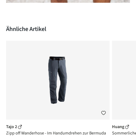
Produktgalerie überspringen
Ähnliche Artikel
Tajo 2
Huang
Zipp off Wanderhose - Im Handumdrehen zur Bermuda
Sommerliche 