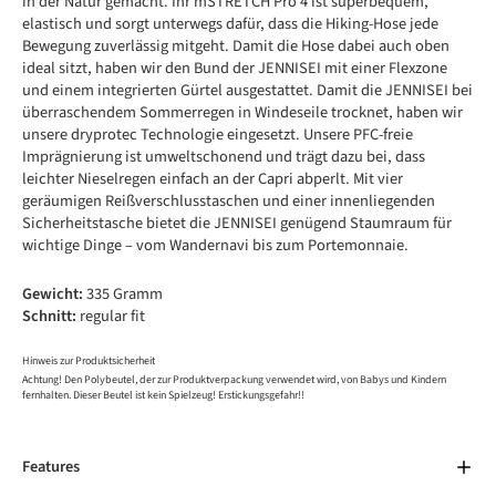
in der Natur gemacht. Ihr mSTRETCH Pro 4 ist superbequem,
elastisch und sorgt unterwegs dafür, dass die Hiking-Hose jede
Bewegung zuverlässig mitgeht. Damit die Hose dabei auch oben
ideal sitzt, haben wir den Bund der JENNISEI mit einer Flexzone
und einem integrierten Gürtel ausgestattet. Damit die JENNISEI bei
überraschendem Sommerregen in Windeseile trocknet, haben wir
unsere dryprotec Technologie eingesetzt. Unsere PFC-freie
Imprägnierung ist umweltschonend und trägt dazu bei, dass
leichter Nieselregen einfach an der Capri abperlt. Mit vier
geräumigen Reißverschlusstaschen und einer innenliegenden
Sicherheitstasche bietet die JENNISEI genügend Staumraum für
wichtige Dinge – vom Wandernavi bis zum Portemonnaie.
Gewicht:
335 Gramm
Schnitt:
regular fit
Hinweis zur Produktsicherheit
Achtung! Den Polybeutel, der zur Produktverpackung verwendet wird, von Babys und Kindern
fernhalten. Dieser Beutel ist kein Spielzeug! Erstickungsgefahr!!
Features