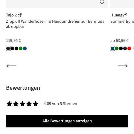
Tajo 2
Huang
Zipp off Wanderhose - Im Handumdrehen zur Bermuda
Sommerliche 
abzippbar
119,95 €
ab
63,96 €
Bewertungen
4.89 von 5 Sternen
Durchschnittliche Bewertung von 4.8 von 5 Sternen
Alle Bewertungen anzeigen