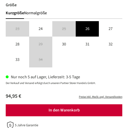
auswählen
Größe
Kurzgröße
Normalgröße
23
24
25
26
27
(Diese Option ist zurzeit nicht verfügbar.)
(Diese Option ist zurzeit nicht verfügbar.)
28
29
30
31
32
(Diese Option ist zurzeit nicht verfügbar.)
33
34
(Diese Option ist zurzeit nicht verfügbar.)
Nur noch 5 auf Lager, Lieferzeit: 3-5 Tage
Der Verkauf und Versand erfolgt durch unseren Partner Storer Handels GmbH.
94,95 €
Preise inkl. MwSt. zzgl. Versandkosten
In den Warenkorb
5 Jahre Garantie