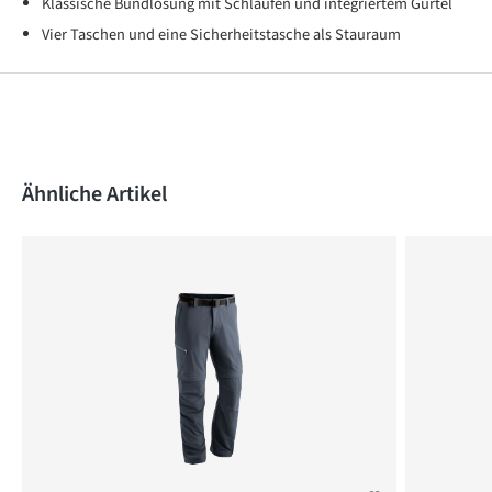
Klassische Bundlösung mit Schlaufen und integriertem Gürtel
Vier Taschen und eine Sicherheitstasche als Stauraum
Produktgalerie überspringen
Ähnliche Artikel