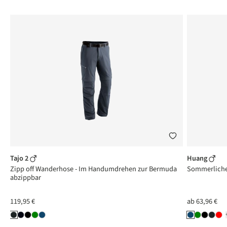
Tajo 2
Huang
a
Zipp off Wanderhose - Im Handumdrehen zur Bermuda
Sommerliche 
abzippbar
119,95 €
ab
63,96 €