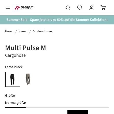
alt springen
Summer Sale - Spare jetzt bis zu 50% auf die Sommer Kollektion!
Hosen
/
Herren
/
Outdoorhosen
Bildergalerie überspringen
Multi Pulse M
Cargohose
auswählen
Farbe
black
teak
black
auswählen
Größe
Normalgröße