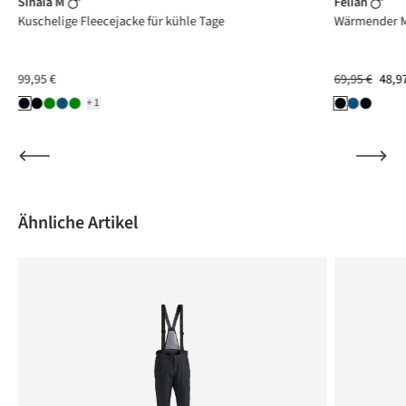
Sinaia M
Felian
rt
Kuschelige Fleecejacke für kühle Tage
Wärmender Mi
99,95 €
69,95 €
48,9
+1
Produktgalerie überspringen
Ähnliche Artikel