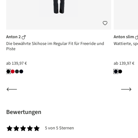
Anton 2
Anton slim
Die bewährte Skihose im Regular Fit für Freeride und
Wattierte, sp
Piste
ab
139,97 €
ab
139,97 €
Bewertungen
5 von 5 Sternen
Durchschnittliche Bewertung von 5 von 5 Sternen