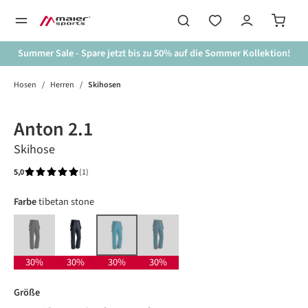
alt springen
Summer Sale - Spare jetzt bis zu 50% auf die Sommer Kollektion!
Hosen
/
Herren
/
Skihosen
Bildergalerie überspringen
30%
Anton 2.1
Skihose
5,0
(1)
Durchschnittliche Bewertung von 5 von 5 Sternen
auswählen
Farbe
tibetan stone
black
graphite
peruvian blue
tibetan stone
(Diese Option ist zurzeit nicht verfügbar.)
(Diese Option ist zurzeit nicht verfügbar.)
(Diese Option ist zurzeit nicht verfügbar.)
30%
30%
30%
30%
auswählen
Größe