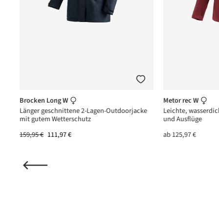
Brocken Long W
Metor rec W
ren
Länger geschnittene 2-Lagen-Outdoorjacke
Leichte, wasserdic
mit gutem Wetterschutz
und Ausflüge
159,95 €
111,97 €
ab
125,97 €
(15)
ittliche Bewertung von 5 von 5 Sternen