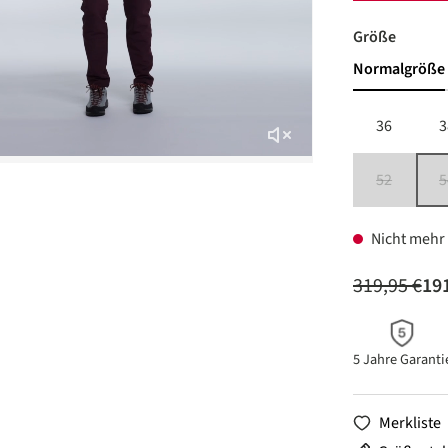
auswäh
Größe
Normalgröße
36
3
52
5
(Diese Option
Nicht mehr 
319,95 €
191
5 Jahre Garanti
Merkliste