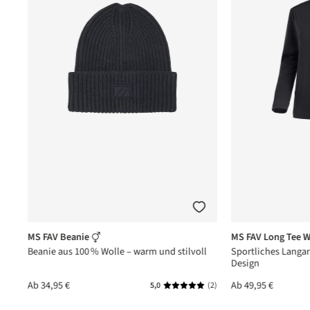
MS FAV Beanie
MS FAV Long Tee 
Beanie aus 100 % Wolle – warm und stilvoll
Sportliches Langar
Design
Ab
34,95 €
Ab
49,95 €
(5)
5,0
(2)
nittliche Bewertung von 5 von 5 Sternen
Durchschnittliche Bewertung vo