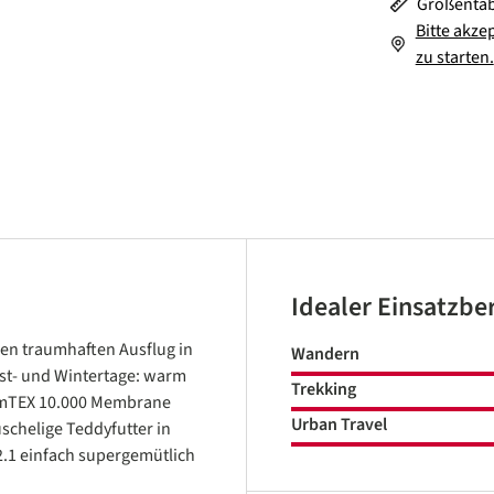
Größentab
Bitte akze
zu starten.
Idealer Einsatzbe
nen traumhaften Ausflug in
Wandern
rbst- und Wintertage: warm
Trekking
e mTEX 10.000 Membrane
Urban Travel
schelige Teddyfutter in
2.1 einfach supergemütlich