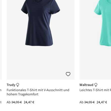
Trudy
Waltraud
n
Funktionales T-Shirt mit V-Ausschnitt und
Leichtes T-Shirt mit
hohem Tragekomfort
Ab
34,95 €
24,47 €
Ab
34,95 €
24,47 €
3)
ttliche Bewertung von 5 von 5 Sternen