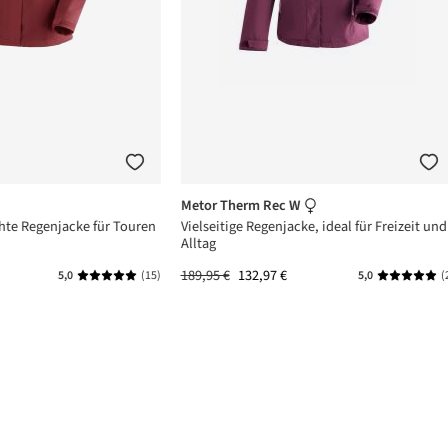
Metor Therm Rec W
hte Regenjacke für Touren
Vielseitige Regenjacke, ideal für Freizeit und
Alltag
189,95 €
132,97 €
5,0
(15)
5,0
(
Durchschnittliche Bewertung von 5 von 5 Sternen
Durchschni