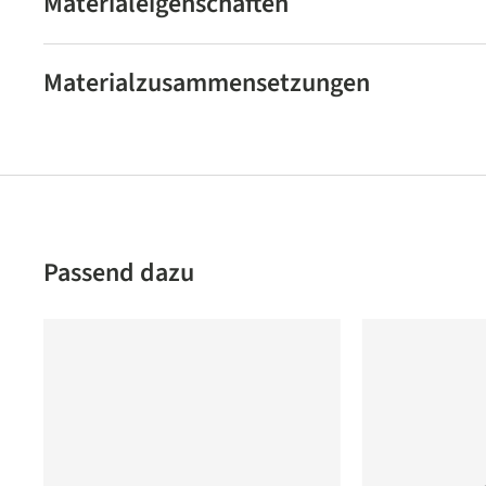
Materialeigenschaften
Materialzusammensetzungen
Produktgalerie überspringen
Passend dazu