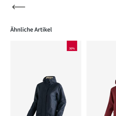
Produktgalerie überspringen
Ähnliche Artikel
30%