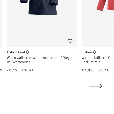
Lisbon Coat
Lisbon
Warm wattierter Wintermantel mit 2-Wege-
Warme, taillierte Ou
Reißverschluss
und Freizeit
249,95 €
174,97 €
199,95 €
139,97 €
2)
ttliche Bewertung von 5 von 5 Sternen