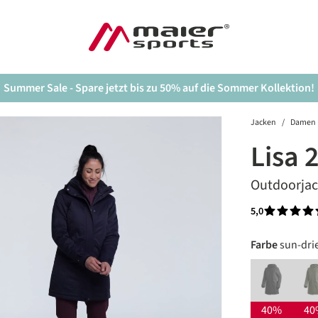
Summer Sale - Spare jetzt bis zu 50% auf die Sommer Kollektion!
Jacken
/
Damen
Lisa 
Outdoorja
5,0
Durchschnit
auswäh
Farbe
sun-dri
black
(Diese Option 
(
40%
40