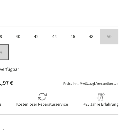
len
8
40
42
44
46
48
50
(Diese Option i
4
 ist zurzeit nicht verfügbar.)
(Diese Option ist zurzeit nicht verfügbar.)
verfügbar
,97 €
Preise inkl. MwSt. zzgl. Versandkosten
e
Kostenloser Reparaturservice
+85 Jahre Erfahrung