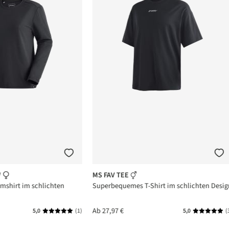
W
MS FAV TEE
mshirt im schlichten
Superbequemes T-Shirt im schlichten Desig
Ab
27,97 €
5,0
(1)
5,0
(
n 5 von 5 Sternen
Durchschnittliche Bewertung von 5 von 5 Sternen
Durchschni