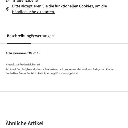
Größentabelle
Bitte akzeptieren Sie die funktionellen Cookies, um die
Händlersuche zu starten.
Beschreibung
Bewertungen
Artikelnummer
3000118
Hinweis zur Produktsicherheit
Achtung! Den Polybeutel, der zur Produktverpackung verwendet wird, von Babys und Kindern
fernhalten. Dieser Beutel ist kein Spielzeug! Erstickungsgefahr!!
Produktgalerie überspringen
Ähnliche Artikel