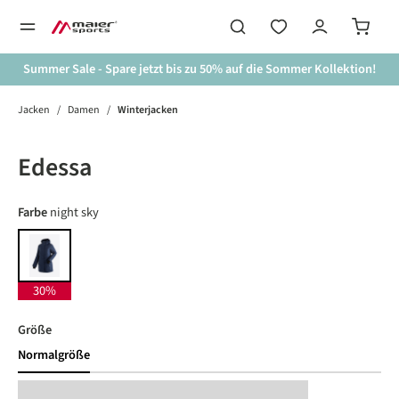
alt springen
Summer Sale - Spare jetzt bis zu 50% auf die Sommer Kollektion!
Jacken
/
Damen
/
Winterjacken
Bildergalerie überspringen
30%
Edessa
auswählen
Farbe
night sky
night sky
30%
auswählen
Größe
Normalgröße