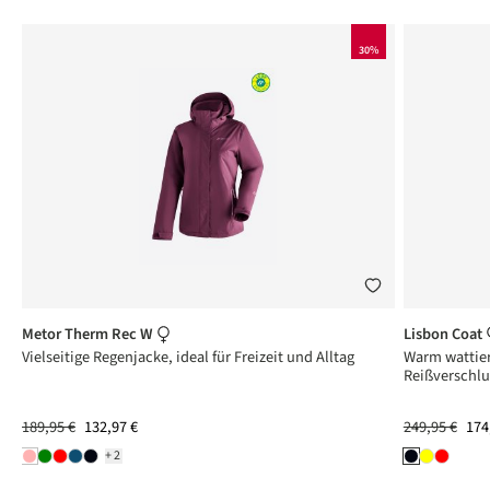
30%
Metor Therm Rec W
Lisbon Coat
Vielseitige Regenjacke, ideal für Freizeit und Alltag
Warm wattier
Reißverschlu
189,95 €
132,97 €
249,95 €
174
+2