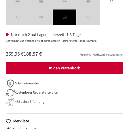
36
38
40
42
44
(Diese Option ist zurzeit nicht verfügbar.)
(Diese Option ist zurzeit nicht verfügbar.)
(Diese Option ist zurzeit nicht verfügbar.)
(Diese Option ist zurzeit nicht verfüg
46
48
50
52
(Diese Option ist zurzeit nicht verfügbar.)
(Diese Option ist zurzeit nicht verfügbar.)
(Diese Option ist zurzeit nicht verfüg
Nur noch 2 auf Lager, Lieferzeit: 1-3 Tage
Der Verkauf und Versand erfolgt durch unseren Partner Storer Handels GmbH.
269,95 €
188,97 €
Preise inkl. MwSt. zzgl. Versandkosten
In den Warenkorb
5 Jahre Garantie
Kostenloser Reparaturservice
+85 Jahre Erfahrung
Merkliste