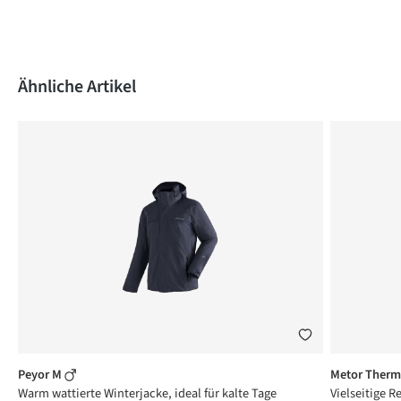
Produktgalerie überspringen
Ähnliche Artikel
Peyor M
Metor Therm
Warm wattierte Winterjacke, ideal für kalte Tage
Vielseitige R