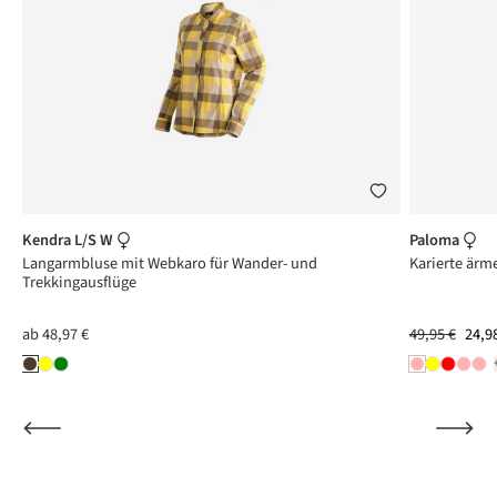
Kendra L/S W
Paloma
Langarmbluse mit Webkaro für Wander- und
Karierte ärm
Trekkingausflüge
ab
48,97 €
49,95 €
24,9