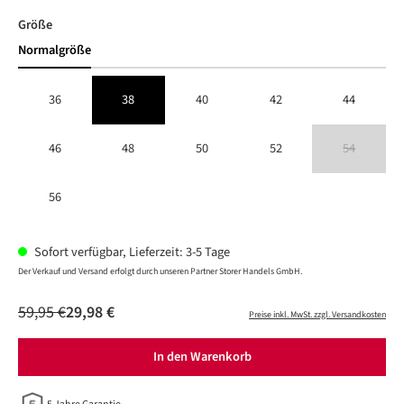
auswählen
Größe
Normalgröße
36
38
40
42
44
46
48
50
52
54
(Diese Option is
56
Sofort verfügbar, Lieferzeit: 3-5 Tage
Der Verkauf und Versand erfolgt durch unseren Partner Storer Handels GmbH.
59,95 €
29,98 €
Preise inkl. MwSt. zzgl. Versandkosten
In den Warenkorb