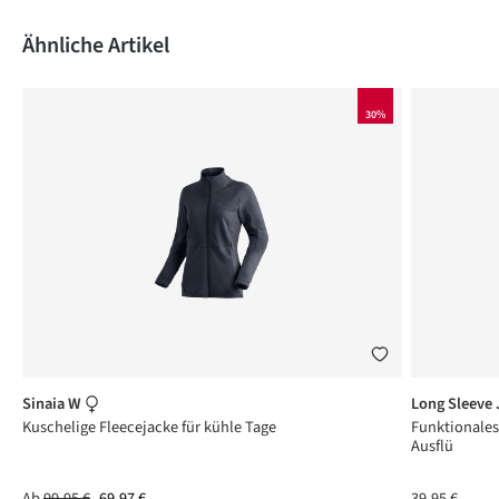
Produktgalerie überspringen
Ähnliche Artikel
30%
Sinaia W
Long Sleeve
t
Kuschelige Fleecejacke für kühle Tage
Funktionales
Ausflü
Ab
99,95 €
69,97 €
39,95 €