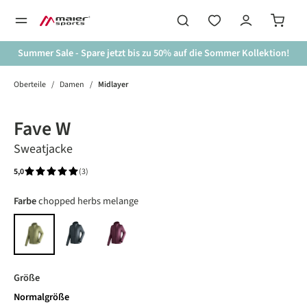
alt springen
Summer Sale - Spare jetzt bis zu 50% auf die Sommer Kollektion!
Oberteile
/
Damen
/
Midlayer
Bildergalerie überspringen
Fave W
Sweatjacke
5,0
(3)
Durchschnittliche Bewertung von 5 von 5 Sternen
auswählen
Farbe
chopped herbs melange
graphit soft melange
rich soil melange
chopped herbs melange
auswählen
Größe
Normalgröße