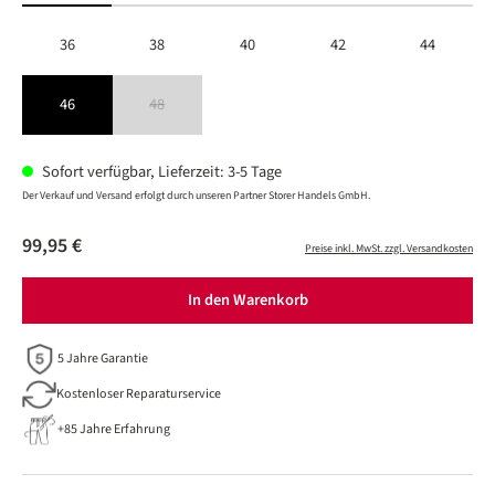
36
38
40
42
44
46
48
(Diese Option ist zurzeit nicht verfügbar.)
Sofort verfügbar, Lieferzeit: 3-5 Tage
Der Verkauf und Versand erfolgt durch unseren Partner Storer Handels GmbH.
99,95 €
Preise inkl. MwSt. zzgl. Versandkosten
In den Warenkorb
5 Jahre Garantie
Kostenloser Reparaturservice
+85 Jahre Erfahrung