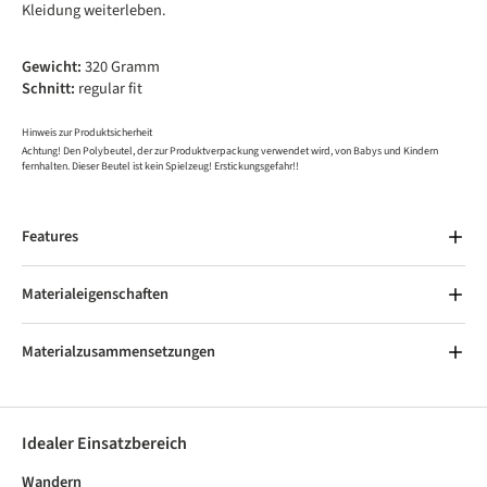
Kleidung weiterleben.
Gewicht:
320 Gramm
Schnitt:
regular fit
Hinweis zur Produktsicherheit
Achtung! Den Polybeutel, der zur Produktverpackung verwendet wird, von Babys und Kindern
fernhalten. Dieser Beutel ist kein Spielzeug! Erstickungsgefahr!!
Features
Materialeigenschaften
Materialzusammensetzungen
Idealer Einsatzbereich
Wandern