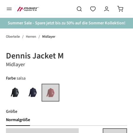
alt springen
Summer Sale - Spare jetzt bis zu 50% auf die Sommer Kollektion!
Oberteile
/
Herren
/
Midlayer
Bildergalerie überspringen
Dennis Jacket M
Midlayer
auswählen
Farbe
salsa
black
night sky
salsa
(Diese Option ist zurzeit nicht verfügbar.)
auswählen
Größe
Normalgröße