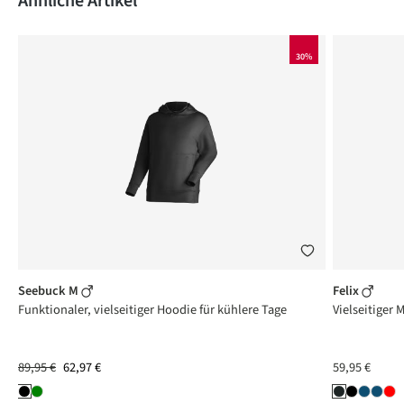
Ähnliche Artikel
30%
Seebuck M
Felix
Funktionaler, vielseitiger Hoodie für kühlere Tage
Vielseitiger 
89,95 €
62,97 €
59,95 €