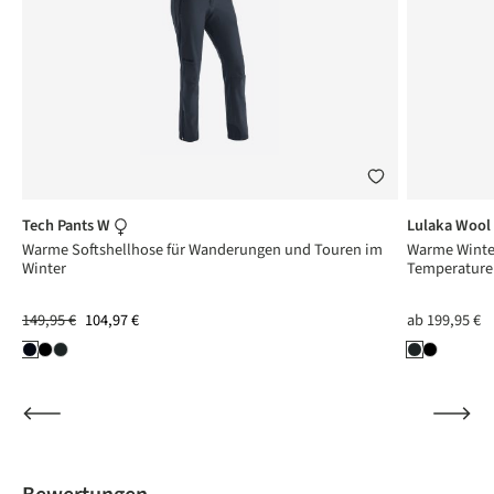
Tech Pants W
Lulaka Wool
Warme Softshellhose für Wanderungen und Touren im
Warme Winte
Winter
Temperature
149,95 €
104,97 €
ab
199,95 €