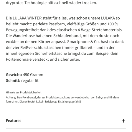
dryprotec Technologie blitzschnell wieder trocken.
Die LULAKA WINTER steht für alles, was schon unsere LULAKA so
beliebt macht: perfekte Passform, vielfältige Größen und 100 %
Bewegungsfreiheit dank des elastischen 4-Wege-Stretchmaterials.
Die Wanderhose hat einen Schlaufenbund, mit dem du sie noch
exakter an deinen Körper anpasst. Smartphone & Co. hast du dank
der vier Reißverschlusstaschen immer griffbereit – und in der
innenliegenden Sicherheitstasche bringst du zum Beispiel dein
Portemonnaie versteckt und sicher unter.
Gewicht:
490 Gramm
Schnitt:
regular fit
Hinweis zur Produktsicherheit
Achtung! Den Polybeutel, der zur Produktverpackung verwendet wird, von Babys und Kindern
fernhalten. Dieser Beutel ist kein Spielzeug! Erstickungsgefahr!!
Features