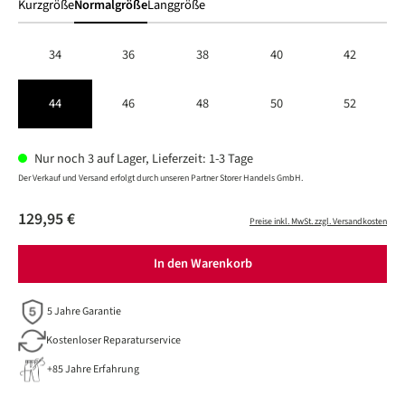
Kurzgröße
Normalgröße
Langgröße
34
36
38
40
42
44
46
48
50
52
Nur noch 3 auf Lager, Lieferzeit: 1-3 Tage
Der Verkauf und Versand erfolgt durch unseren Partner Storer Handels GmbH.
129,95 €
Preise inkl. MwSt. zzgl. Versandkosten
In den Warenkorb
5 Jahre Garantie
Kostenloser Reparaturservice
+85 Jahre Erfahrung