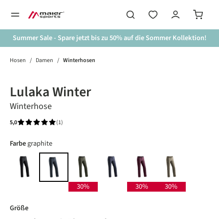
alt springen
Summer Sale - Spare jetzt bis zu 50% auf die Sommer Kollektion!
Hosen
/
Damen
/
Winterhosen
Bildergalerie überspringen
Awarded
Lulaka Winter
Winterhose
5,0
(1)
Durchschnittliche Bewertung von 5 von 5 Sternen
auswählen
Farbe
graphite
black
sedona sage
night sky
rich soil
coriander
graphite
30%
30%
30%
auswählen
Größe