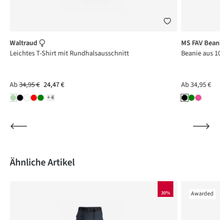
Waltraud
MS FAV Bean
Leichtes T-Shirt mit Rundhalsausschnitt
Beanie aus 1
Ab
34,95 €
24,47 €
Ab
34,95 €
+4
Produktgalerie überspringen
Ähnliche Artikel
30%
Awarded