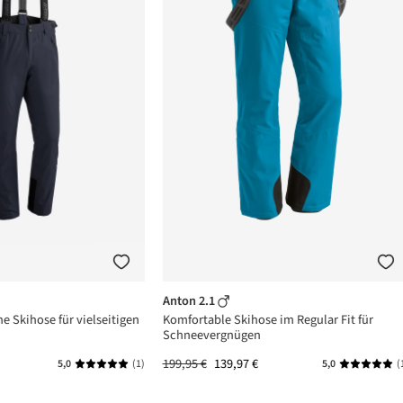
Anton 2.1
he Skihose für vielseitigen
Komfortable Skihose im Regular Fit für
Schneevergnügen
199,95 €
139,97 €
5,0
(1)
5,0
(
n 5 von 5 Sternen
Durchschnittliche Bewertung von 5 von 5 Sternen
Durchschni