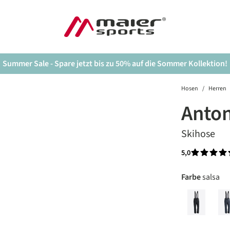
Summer Sale - Spare jetzt bis zu 50% auf die Sommer Kollektion!
Hosen
/
Herren
Anton
Skihose
5,0
Durchschnit
auswäh
Farbe
salsa
black