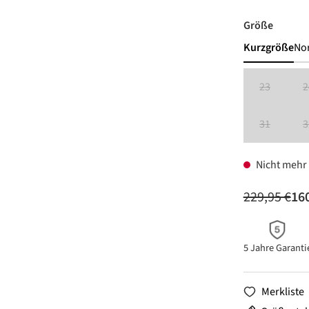
auswäh
Größe
Kurzgröße
No
23
2
(Diese Option
31
3
(Diese Option
Nicht mehr 
229,95 €
160
5 Jahre Garanti
Merkliste