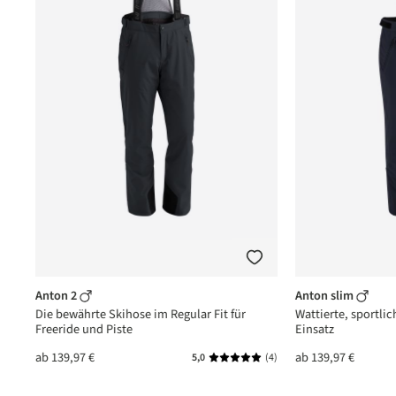
Anton 2
Anton slim
Die bewährte Skihose im Regular Fit für
Wattierte, sportlic
Freeride und Piste
Einsatz
ab
139,97 €
ab
139,97 €
(1)
5,0
(4)
nittliche Bewertung von 5 von 5 Sternen
Durchschnittliche Bewertung vo