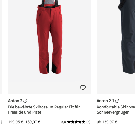
Anton 2
Anton 2.1
Die bewährte Skihose im Regular Fit für
Komfortable Skihose 
Freeride und Piste
Schneevergnügen
199,95 €
139,97 €
ab
139,97 €
1)
5,0
(4)
ttliche Bewertung von 5 von 5 Sternen
Durchschnittliche Bewertung von 