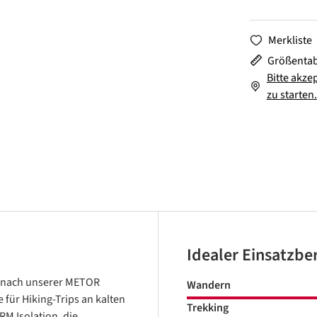
Merkliste
Größentab
Bitte akze
zu starten.
Idealer Einsatzbe
gt nach unserer METOR
Wandern
 für Hiking-Trips an kalten
Trekking
M Isolation, die