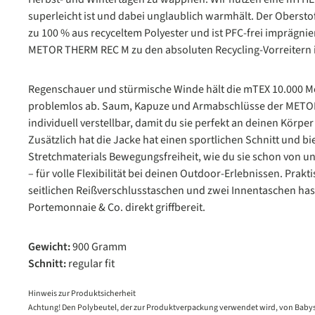
superleicht ist und dabei unglaublich warmhält. Der Obersto
zu 100 % aus recyceltem Polyester und ist PFC-frei imprägnie
METOR THERM REC M zu den absoluten Recycling-Vorreitern i
Regenschauer und stürmische Winde hält die mTEX 10.000 
problemlos ab. Saum, Kapuze und Armabschlüsse der METO
individuell verstellbar, damit du sie perfekt an deinen Körpe
Zusätzlich hat die Jacke hat einen sportlichen Schnitt und bi
Stretchmaterials Bewegungsfreiheit, wie du sie schon von 
– für volle Flexibilität bei deinen Outdoor-Erlebnissen. Prakt
seitlichen Reißverschlusstaschen und zwei Innentaschen has
Portemonnaie & Co. direkt griffbereit.
Gewicht:
900 Gramm
Schnitt:
regular fit
Hinweis zur Produktsicherheit
Achtung! Den Polybeutel, der zur Produktverpackung verwendet wird, von Babys