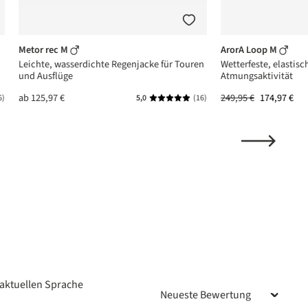
Metor rec M
ArorA Loop M
Leichte, wasserdichte Regenjacke für Touren
Wetterfeste, elastisc
und Ausflüge
Atmungsaktivität
ab
125,97 €
249,95 €
174,97 €
6)
5,0
(16)
ttliche Bewertung von 4.6 von 5 Sternen
Durchschnittliche Bewertung von 
aktuellen Sprache