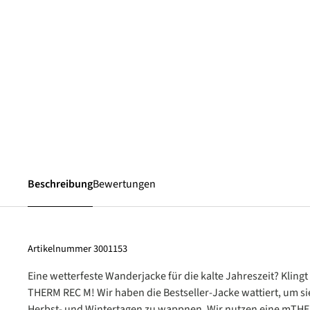
Beschreibung
Bewertungen
Artikelnummer
3001153
Eine wetterfeste Wanderjacke für die kalte Jahreszeit? Klin
THERM REC M! Wir haben die Bestseller-Jacke wattiert, um sie
Herbst- und Wintertagen zu wappnen. Wir nutzen eine mTHER