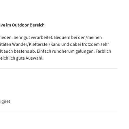
ave im Outdoor Bereich
n
frieden. Sehr gut verarbeitet. Bequem bei den/meinen
itäten Wander/Kletterstei/Kanu und dabei trotzdem sehr
rlt auch bestens ab. Einfach rundherum gelungen. Farblich
reichlich gute Auswahl.
n
eignet