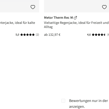
Metor Therm Rec M
terjacke, ideal für kalte
Vielseitige Regenjacke, ideal für Freizeit und
Alltag
ab
132,97 €
5,0
(2)
4,6
(
n 5 von 5 Sternen
Durchschnittliche Bewertung von 5 von 5 Sternen
Durchschni
Bewertungen nur in der 
anzeigen.