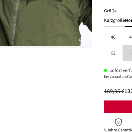
auswäh
Größe
Kurzgröße
No
46
4
62
6
Sofort verfü
Der Verkauf und Ve
189,95 €
132
5 Jahre Garanti