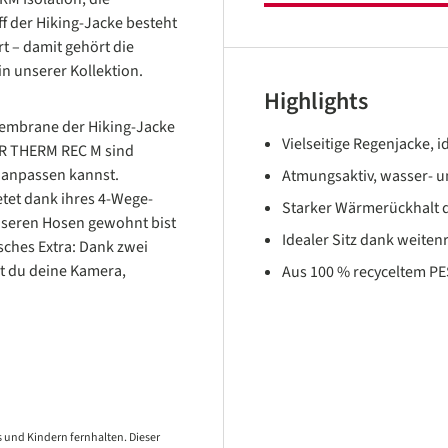
ff der Hiking-Jacke besteht
rt – damit gehört die
n unserer Kollektion.
Highlights
Membrane der Hiking-Jacke
Vielseitige Regenjacke, id
R THERM REC M sind
r anpassen kannst.
Atmungsaktiv, wasser- 
etet dank ihres 4-Wege-
Starker Wärmerückhalt d
unseren Hosen gewohnt bist
Idealer Sitz dank weit
isches Extra: Dank zwei
t du deine Kamera,
Aus 100 % recyceltem PE
 und Kindern fernhalten. Dieser