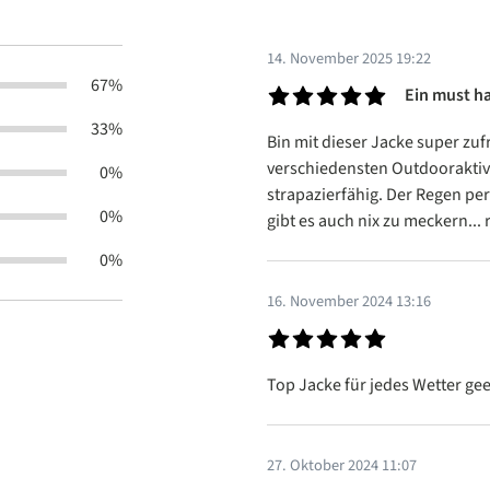
14. November 2025 19:22
67%
Ein must h
Bewertung mit 5 von 5 Sterne
33%
Bin mit dieser Jacke super zu
verschiedensten Outdooraktiv
0%
strapazierfähig. Der Regen pe
0%
gibt es auch nix zu meckern... 
0%
16. November 2024 13:16
Bewertung mit 5 von 5 Sterne
Top Jacke für jedes Wetter ge
27. Oktober 2024 11:07