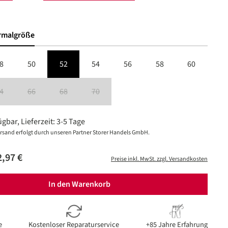
len
rmalgröße
8
50
52
54
56
58
60
4
66
68
70
(Diese Option ist zurzeit nicht verfügbar.)
(Diese Option ist zurzeit nicht verfügbar.)
(Diese Option ist zurzeit nicht verfügbar.)
(Diese Option ist zurzeit nicht verfügbar.)
gbar, Lieferzeit: 3-5 Tage
rsand erfolgt durch unseren Partner Storer Handels GmbH.
,97 €
Preise inkl. MwSt. zzgl. Versandkosten
In den Warenkorb
e
Kostenloser Reparaturservice
+85 Jahre Erfahrung