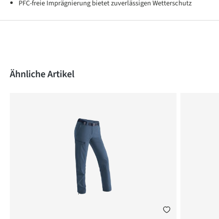
PFC-freie Imprägnierung bietet zuverlässigen Wetterschutz
Produktgalerie überspringen
Ähnliche Artikel