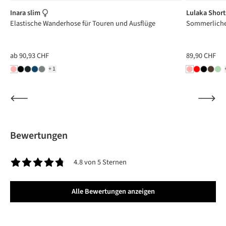
Inara slim
Lulaka Shor
Elastische Wanderhose für Touren und Ausflüge
Sommerliche 
ab
90,93 CHF
89,90 CHF
+1
Bewertungen
4.8 von 5 Sternen
Durchschnittliche Bewertung von 4.8 von 5 Sternen
Alle Bewertungen anzeigen