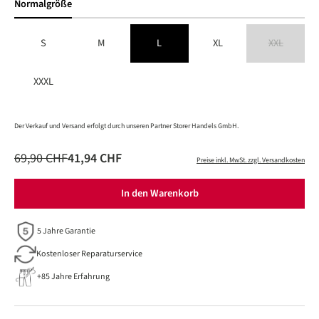
Normalgröße
S
M
L
XL
XXL
(Diese Option is
XXXL
Der Verkauf und Versand erfolgt durch unseren Partner Storer Handels GmbH.
69,90 CHF
41,94 CHF
Preise inkl. MwSt. zzgl. Versandkosten
In den Warenkorb
5 Jahre Garantie
Kostenloser Reparaturservice
+85 Jahre Erfahrung