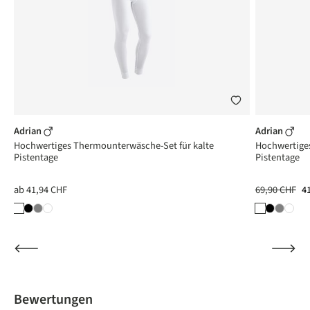
Adrian
Adrian
Hochwertiges Thermounterwäsche-Set für kalte
Hochwertiges
Pistentage
Pistentage
ab
41,94 CHF
69,90 CHF
4
Bewertungen