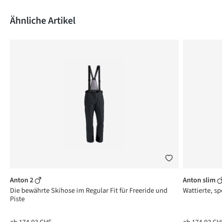
Produktgalerie überspringen
Ähnliche Artikel
Anton 2
Anton slim
Die bewährte Skihose im Regular Fit für Freeride und
Wattierte, sp
Piste