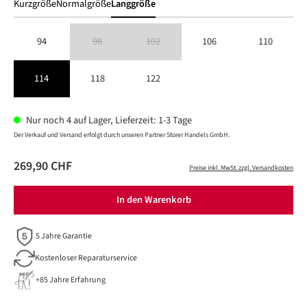
Kurzgröße
Normalgröße
Langgröße
94
98
102
106
110
(Diese Option ist zurzeit nicht verfügbar.)
(Diese Option ist zurzeit nicht verfügbar.)
114
118
122
Nur noch 4 auf Lager, Lieferzeit: 1-3 Tage
Der Verkauf und Versand erfolgt durch unseren Partner Storer Handels GmbH.
269,90 CHF
Preise inkl. MwSt. zzgl. Versandkosten
In den Warenkorb
5 Jahre Garantie
Kostenloser Reparaturservice
+85 Jahre Erfahrung