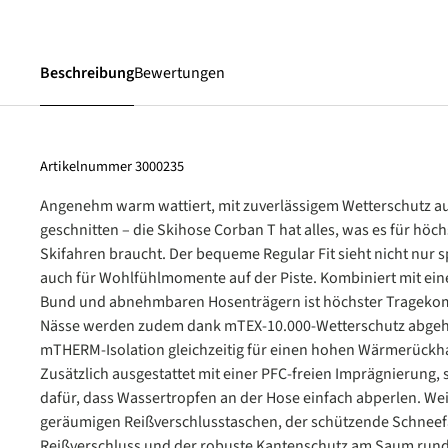
Beschreibung
Bewertungen
Artikelnummer
3000235
Angenehm warm wattiert, mit zuverlässigem Wetterschutz 
geschnitten – die Skihose Corban T hat alles, was es für hö
Skifahren braucht. Der bequeme Regular Fit sieht nicht nur s
auch für Wohlfühlmomente auf der Piste. Kombiniert mit e
Bund und abnehmbaren Hosenträgern ist höchster Tragekomf
Nässe werden zudem dank mTEX-10.000-Wetterschutz abgeh
mTHERM-Isolation gleichzeitig für einen hohen Wärmerückhal
Zusätzlich ausgestattet mit einer PFC-freien Imprägnierung, 
dafür, dass Wassertropfen an der Hose einfach abperlen. Wei
geräumigen Reißverschlusstaschen, der schützende Schneefa
Reißverschluss und der robuste Kantenschutz am Saum rund