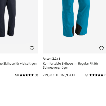
Anton 2.1
he Skihose für vielseitigen
Komfortable Skihose im Regular Fit für
Schneevergnügen
229,90 CHF
160,93 CHF
5,0
(1)
5,0
(
n 5 von 5 Sternen
Durchschnittliche Bewertung von 5 von 5 Sternen
Durchschni