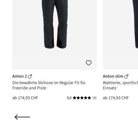
Anton 2
Anton slim
Die bewährte Skihose im Regular Fit für
Wattierte, sportlic
Freeride und Piste
Einsatz
ab
174,93 CHF
ab
174,93 CHF
(1)
5,0
(4)
nittliche Bewertung von 5 von 5 Sternen
Durchschnittliche Bewertung vo