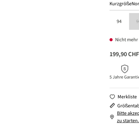
Kurzgröße
No
94
9
Nicht mehr 
199,90 CHF
5 Jahre Garanti
Merkliste
Größentab
Bitte akze
zu starten.