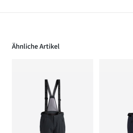
Produktgalerie überspringen
Ähnliche Artikel