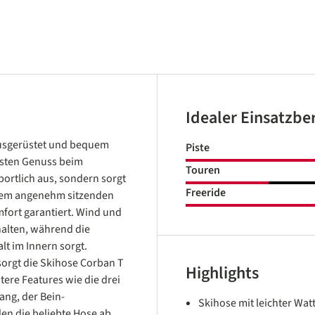
Idealer Einsatzbe
ausgerüstet und bequem
Piste
chsten Genuss beim
Touren
portlich aus, sondern sorgt
Freeride
inem angenehm sitzenden
ort garantiert. Wind und
alten, während die
t im Innern sorgt.
sorgt die Skihose Corban T
Highlights
tere Features wie die drei
ng, der Bein-
Skihose mit leichter Wa
en die beliebte Hose ab