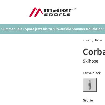
Summer Sale - Spare jetzt bis zu 50% auf die Sommer Kollektion!
Hosen
/
Herren
Corb
Skihose
auswäh
Farbe
black
black
(Diese Option 
auswäh
Größe