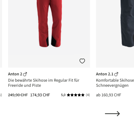
Anton 2
Anton 2.1
Die bewährte Skihose im Regular Fit für
Komfortable Skihose 
Freeride und Piste
Schneevergnügen
249,90 CHF
174,93 CHF
ab
160,93 CHF
1)
5,0
(4)
ttliche Bewertung von 5 von 5 Sternen
Durchschnittliche Bewertung von 