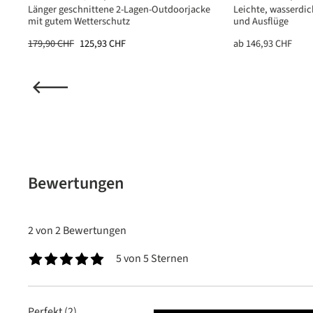
rn
Länger geschnittene 2-Lagen-Outdoorjacke
Leichte, wasserdic
mit gutem Wetterschutz
und Ausflüge
179,90 CHF
125,93 CHF
ab
146,93 CHF
(2)
nittliche Bewertung von 5 von 5 Sternen
Bewertungen
2 von 2 Bewertungen
5 von 5 Sternen
Durchschnittliche Bewertung von 5 von 5 Sternen
Perfekt (2)