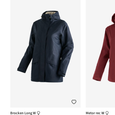
Brocken Long W
Metor rec W