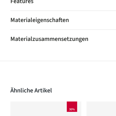
Features
Materialeigenschaften
Materialzusammensetzungen
Produktgalerie überspringen
Ähnliche Artikel
30%