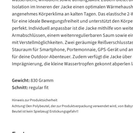
Isolation im Inneren der Jacke einen optimalen Wärmehaush
angenehmes Körperklima an kalten Tagen. Das elastische 2-W
für eine ideale Bewegungsfreiheit und unterstützt den Körp
perfekt. Individuell anpassbar ist die Jacke mithilfe von wei
Armabschlüssen, einem weitenregulierbaren Saum sowie e
mit Verstellmöglichkeiten. Zwei geräumige Reißverschlusst
Stauraum für Smartphone, Portemonnaie, GPS-Gerät und and
für deine Outdoor-Abenteuer. Zudem verfügt die Jacke über 
Imprägnierung, die kleine Wassertropfen gekonnt abperlen l
Gewicht:
830 Gramm
Schnitt:
regular fit
Hinweis zur Produktsicherheit
Achtung! Den Polybeutel, der zur Produktverpackung verwendet wird, von Babys
Beutel ist kein Spielzeug! Erstickungsgefahr!!