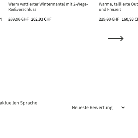
Warm wattierter Wintermantel mit 2-Wege-
Warme, taillierte Ou
Reißverschluss
und Freizeit
289,90 CHF
202,93 CHF
229,90 CHF
160,93 C
2)
ttliche Bewertung von 5 von 5 Sternen
aktuellen Sprache