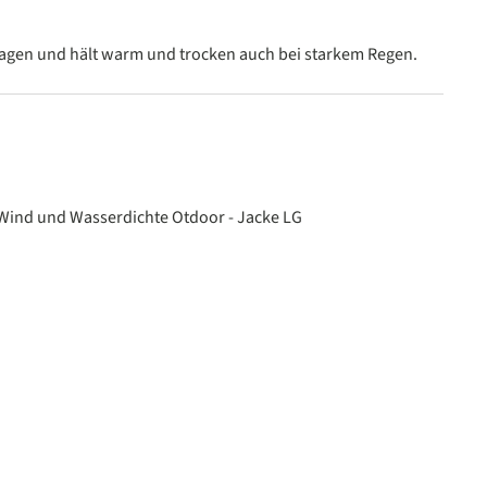
n
 tragen und hält warm und trocken auch bei starkem Regen.
n
 Wind und Wasserdichte Otdoor - Jacke LG