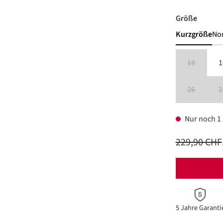
auswäh
Größe
Kurzgröße
No
18
1
(Diese Option
26
2
(Diese Option
Nur noch 1 a
229,90 CHF
5 Jahre Garanti