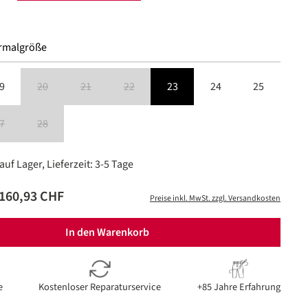
len
rmalgröße
9
20
21
22
23
24
25
 ist zurzeit nicht verfügbar.)
(Diese Option ist zurzeit nicht verfügbar.)
(Diese Option ist zurzeit nicht verfügbar.)
(Diese Option ist zurzeit nicht verfügbar.)
7
28
 ist zurzeit nicht verfügbar.)
(Diese Option ist zurzeit nicht verfügbar.)
(Diese Option ist zurzeit nicht verfügbar.)
uf Lager, Lieferzeit: 3-5 Tage
160,93 CHF
Preise inkl. MwSt. zzgl. Versandkosten
In den Warenkorb
e
Kostenloser Reparaturservice
+85 Jahre Erfahrung