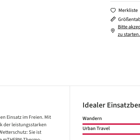
Merkliste
Größentab
Bitte akze
zu starten.
Idealer Einsatzbe
en Einsatz im Freien. Mit
Wandern
nk der leistungsstarken
Urban Travel
tterschutz: Sie ist
 die mTHERM-Thermo-