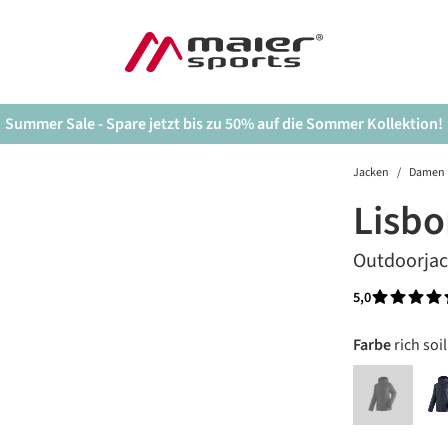
Summer Sale - Spare jetzt bis zu 50% auf die Sommer Kollektion!
Jacken
/
Damen
Lisbo
Outdoorja
5,0
Durchschnit
auswäh
Farbe
rich soil
black
n
(Diese Option 