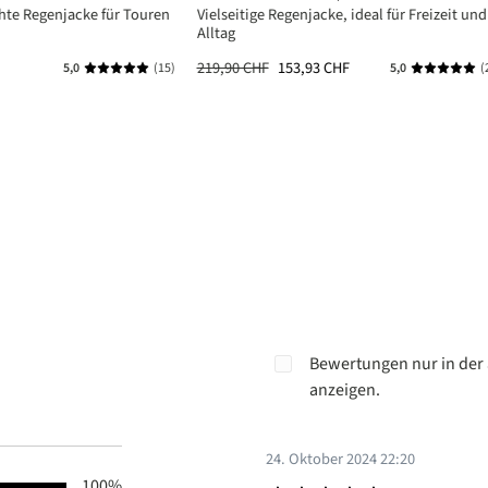
hte Regenjacke für Touren
Vielseitige Regenjacke, ideal für Freizeit und
Alltag
219,90 CHF
153,93 CHF
5,0
(15)
5,0
(
Durchschnittliche Bewertung von 5 von 5 Sternen
Durchschni
Bewertungen nur in der 
anzeigen.
24. Oktober 2024 22:20
100%