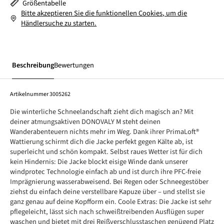
Größentabelle
Bitte akzeptieren Sie die funktionellen Cookies, um die
Händlersuche zu starten.
Beschreibung
Bewertungen
Artikelnummer
3005262
Die winterliche Schneelandschaft zieht dich magisch an? Mit
deiner atmungsaktiven DONOVALY M steht deinen
Wanderabenteuern nichts mehr im Weg. Dank ihrer PrimaLoft®
Wattierung schirmt dich die Jacke perfekt gegen Kälte ab, ist
superleicht und schön kompakt. Selbst raues Wetter ist für dich
kein Hindernis: Die Jacke blockt eisige Winde dank unserer
windprotec Technologie einfach ab und ist durch ihre PFC-freie
Imprägnierung wasserabweisend. Bei Regen oder Schneegestöber
ziehst du einfach deine verstellbare Kapuze über – und stellst sie
ganz genau auf deine Kopfform ein. Coole Extras: Die Jacke ist sehr
pflegeleicht, lässt sich nach schweißtreibenden Ausflügen super
waschen und bietet mit drei Reißverschlusstaschen genügend Platz