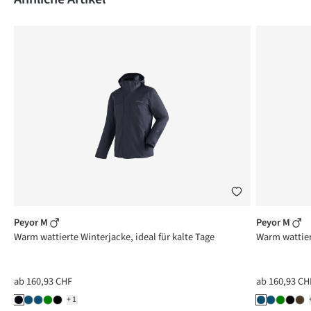
Peyor M
Peyor M
ge
Warm wattierte Winterjacke, ideal für kalte Tage
Warm wattiert
ab
160,93 CHF
ab
160,93 CH
+1