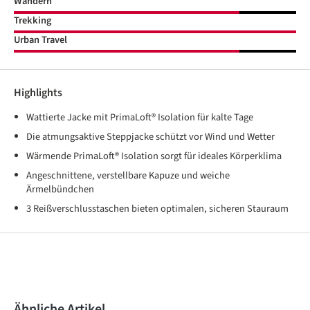
Wandern
Trekking
Urban Travel
Highlights
Wattierte Jacke mit PrimaLoft® Isolation für kalte Tage
Die atmungsaktive Steppjacke schützt vor Wind und Wetter
Wärmende PrimaLoft® Isolation sorgt für ideales Körperklima
Angeschnittene, verstellbare Kapuze und weiche
Ärmelbündchen
3 Reißverschlusstaschen bieten optimalen, sicheren Stauraum
Produktgalerie überspringen
Ähnliche Artikel