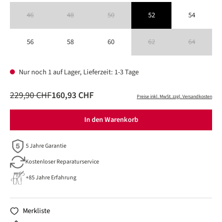
46
48
50
52
54
(Diese Option ist zurzeit nicht verfügbar.)
(Diese Option ist zurzeit nicht verfügbar.)
(Diese Option ist zurzeit nicht verfügbar.)
56
58
60
62
64
(Diese Option ist zurzeit nicht verfüg
(Diese Option is
Nur noch 1 auf Lager, Lieferzeit: 1-3 Tage
229,90 CHF
160,93 CHF
Preise inkl. MwSt. zzgl. Versandkosten
In den Warenkorb
5 Jahre Garantie
Kostenloser Reparaturservice
+85 Jahre Erfahrung
Merkliste