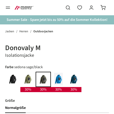
alt springen
Summer Sale - Spare jetzt bis zu 50% auf die Sommer Kollektion!
Jacken
/
Herren
/
Outdoorjacken
Bildergalerie überspringen
30%
Donovaly M
Isolationsjacke
auswählen
Farbe
sedona sage/black
black
chopped herbs/graphite
imperial/nightsky
peruvian blue/night sky
sedona sage/black
30%
30%
30%
30%
auswählen
Größe
Normalgröße