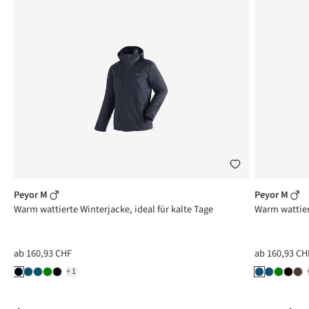
Peyor M
Peyor M
en
Warm wattierte Winterjacke, ideal für kalte Tage
Warm wattiert
ab
160,93 CHF
ab
160,93 CH
+1