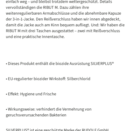
einfach weg – und bleibst trotzdem wettergeschützt. Details
vervollständigen die RIBUT M. Dazu zählen ihre
weitenregulierbaren Armabschlüsse und die abnehmbare Kapuze
der 3-in-1-Jacke. Den Reißverschluss haben wir innen abgedeckt,
damit die Jacke auch am Kinn bequem aufliegt. Und: Wir haben die
RIBUT M mit drei Taschen ausgestattet – zwei mit Reißverschluss
und eine praktische Innentasche.
• Dieses Produkt enthält die biozide Ausrüstung SILVERPLUS®
• EU-regulierter biozider Wirkstoff: Silberchlorid
• Effekt: Hygiene und Frische
• Wirkungsweise: verhindert die Vermehrung von
geruchsverursachenden Bakterien
SILVERPLUS® ist eine geschützte Marke der RUDOLF GmbH