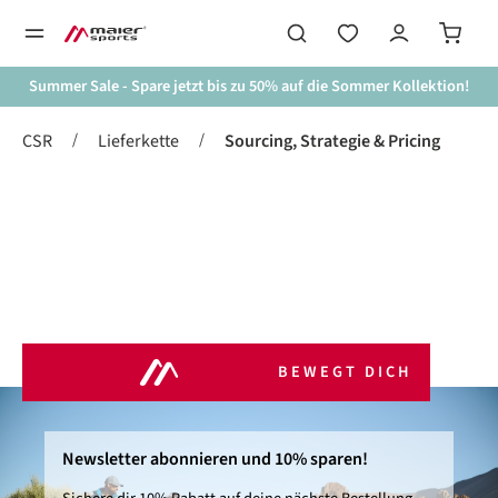
alt springen
Summer Sale - Spare jetzt bis zu 50% auf die Sommer Kollektion!
/
/
CSR
Lieferkette
Sourcing, Strategie & Pricing
BEWEGT DICH
Newsletter abonnieren und 10% sparen!