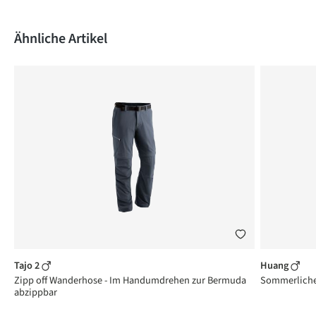
Produktgalerie überspringen
Ähnliche Artikel
Tajo 2
Huang
a
Zipp off Wanderhose - Im Handumdrehen zur Bermuda
Sommerliche 
abzippbar