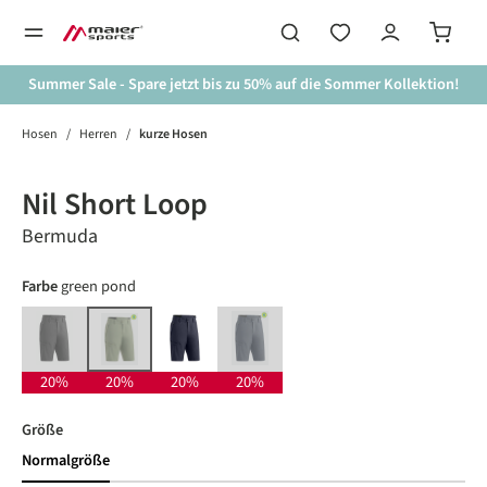
alt springen
Summer Sale - Spare jetzt bis zu 50% auf die Sommer Kollektion!
Hosen
/
Herren
/
kurze Hosen
Bildergalerie überspringen
20%
Nil Short Loop
Bermuda
auswählen
Farbe
green pond
black
night sky
ombre blue
green pond
(Diese Option ist zurzeit nicht verfügbar.)
(Diese Option ist zurzeit nicht verfügbar.)
(Diese Option ist zurzeit nicht verfügbar.)
20%
20%
20%
20%
auswählen
Größe
Normalgröße