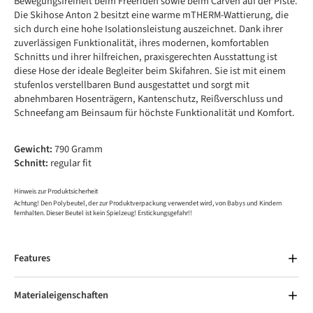
Bewegungsfreiheit beim Freeriden sowie beim Carven auf der Piste.
Die Skihose Anton 2 besitzt eine warme mTHERM-Wattierung, die
sich durch eine hohe Isolationsleistung auszeichnet. Dank ihrer
zuverlässigen Funktionalität, ihres modernen, komfortablen
Schnitts und ihrer hilfreichen, praxisgerechten Ausstattung ist
diese Hose der ideale Begleiter beim Skifahren. Sie ist mit einem
stufenlos verstellbaren Bund ausgestattet und sorgt mit
abnehmbaren Hosenträgern, Kantenschutz, Reißverschluss und
Schneefang am Beinsaum für höchste Funktionalität und Komfort.
Gewicht:
790 Gramm
Schnitt:
regular fit
Hinweis zur Produktsicherheit
Achtung! Den Polybeutel, der zur Produktverpackung verwendet wird, von Babys und Kindern
fernhalten. Dieser Beutel ist kein Spielzeug! Erstickungsgefahr!!
Features
Materialeigenschaften