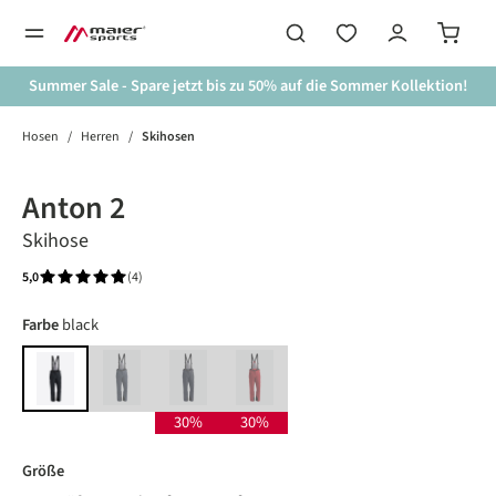
alt springen
Summer Sale - Spare jetzt bis zu 50% auf die Sommer Kollektion!
Hosen
/
Herren
/
Skihosen
Bildergalerie überspringen
Anton 2
Skihose
5,0
(4)
Durchschnittliche Bewertung von 5 von 5 Sternen
auswählen
Farbe
black
graphite
night sky
salsa
black
(Diese Option ist zurzeit nicht verfügbar.)
(Diese Option ist zurzeit nicht verfügbar.)
(Diese Option ist zurzeit nicht verfügbar.)
30%
30%
auswählen
Größe