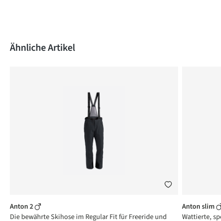
Produktgalerie überspringen
Ähnliche Artikel
Anton 2
Anton slim
Die bewährte Skihose im Regular Fit für Freeride und
Wattierte, sp