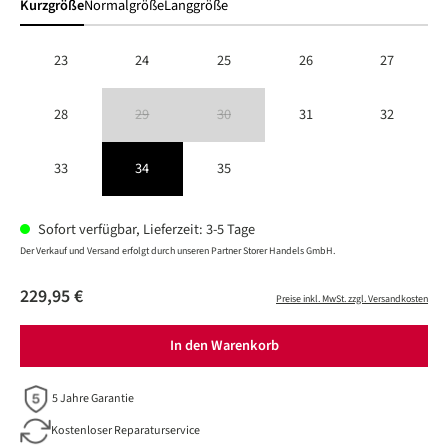
Kurzgröße
Normalgröße
Langgröße
23
24
25
26
27
28
29
30
31
32
(Diese Option ist zurzeit nicht verfügbar.)
(Diese Option ist zurzeit nicht verfügbar.)
33
34
35
Sofort verfügbar, Lieferzeit: 3-5 Tage
Der Verkauf und Versand erfolgt durch unseren Partner Storer Handels GmbH.
229,95 €
Preise inkl. MwSt. zzgl. Versandkosten
In den Warenkorb
5 Jahre Garantie
Kostenloser Reparaturservice