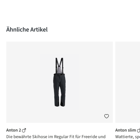
Produktgalerie überspringen
Ähnliche Artikel
Anton 2
Anton slim
Die bewährte Skihose im Regular Fit für Freeride und
Wattierte, sp