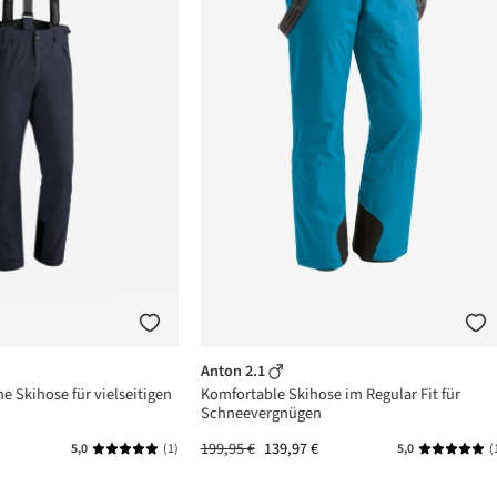
Anton 2.1
he Skihose für vielseitigen
Komfortable Skihose im Regular Fit für
Schneevergnügen
199,95 €
139,97 €
5,0
(1)
5,0
(
n 5 von 5 Sternen
Durchschnittliche Bewertung von 5 von 5 Sternen
Durchschni