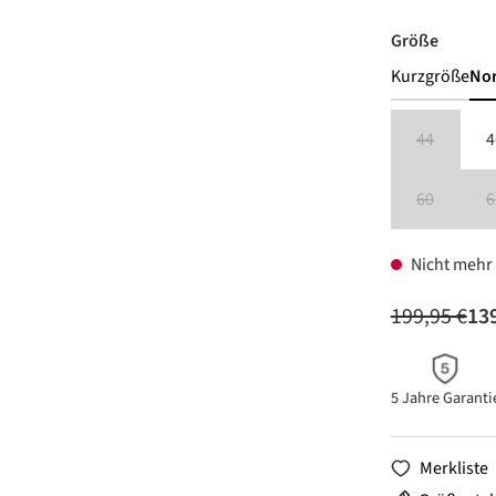
auswäh
Größe
Kurzgröße
No
44
4
(Diese Option
60
6
(Diese Option
Nicht mehr 
199,95 €
139
5 Jahre Garanti
Merkliste