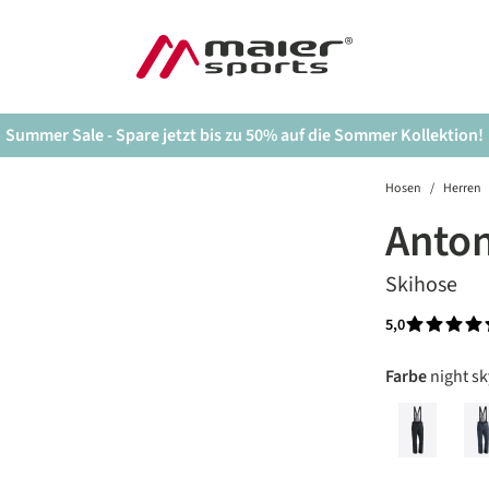
Summer Sale - Spare jetzt bis zu 50% auf die Sommer Kollektion!
Hosen
/
Herren
Anton
Skihose
5,0
Durchschnit
auswäh
Farbe
night sk
black