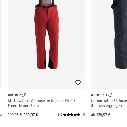
Anton 2
Anton 2.1
Die bewährte Skihose im Regular Fit für
Komfortable Skihose 
Freeride und Piste
Schneevergnügen
199,95 €
139,97 €
ab
139,97 €
1)
5,0
(4)
ttliche Bewertung von 5 von 5 Sternen
Durchschnittliche Bewertung von 