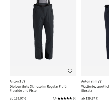
Anton 2
Anton slim
Die bewährte Skihose im Regular Fit für
Wattierte, sportlic
Freeride und Piste
Einsatz
ab
139,97 €
ab
139,97 €
(1)
5,0
(4)
nittliche Bewertung von 5 von 5 Sternen
Durchschnittliche Bewertung vo