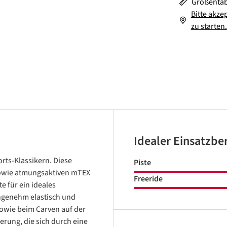
Größentab
Bitte akze
zu starten.
Idealer Einsatzbe
rts-Klassikern. Diese
Piste
sowie atmungsaktiven mTEX
Freeride
e für ein ideales
angenehm elastisch und
sowie beim Carven auf der
erung, die sich durch eine