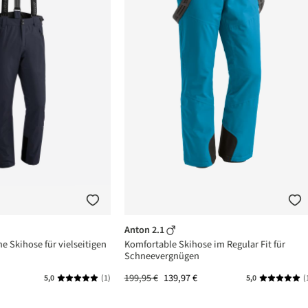
Anton 2.1
he Skihose für vielseitigen
Komfortable Skihose im Regular Fit für
Schneevergnügen
199,95 €
139,97 €
5,0
(1)
5,0
(
n 5 von 5 Sternen
Durchschnittliche Bewertung von 5 von 5 Sternen
Durchschni