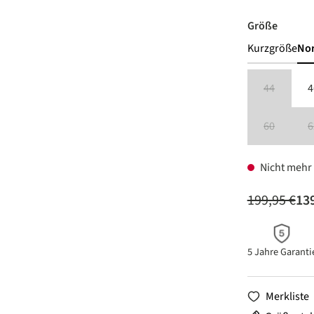
auswäh
Größe
Kurzgröße
No
44
4
(Diese Option
60
6
(Diese Option
Nicht mehr 
199,95 €
139
5 Jahre Garanti
Merkliste