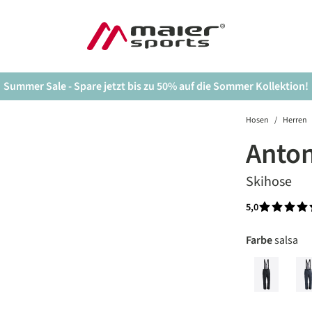
Summer Sale - Spare jetzt bis zu 50% auf die Sommer Kollektion!
Hosen
/
Herren
Anton
Skihose
5,0
Durchschnit
auswäh
Farbe
salsa
black