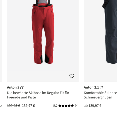
Anton 2
Anton 2.1
Die bewährte Skihose im Regular Fit für
Komfortable Skihose 
Freeride und Piste
Schneevergnügen
199,95 €
139,97 €
ab
139,97 €
1)
5,0
(4)
ttliche Bewertung von 5 von 5 Sternen
Durchschnittliche Bewertung von 