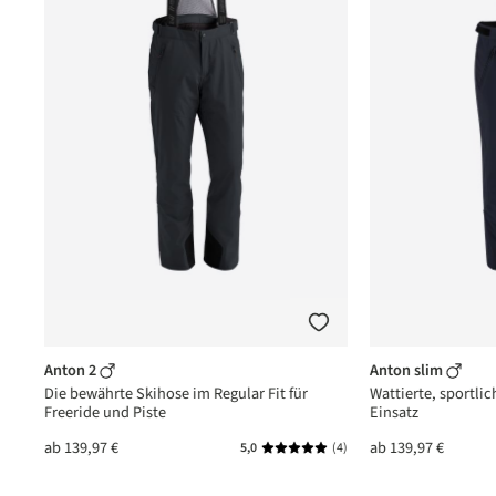
Anton 2
Anton slim
Die bewährte Skihose im Regular Fit für
Wattierte, sportlic
Freeride und Piste
Einsatz
ab
139,97 €
ab
139,97 €
(1)
5,0
(4)
nittliche Bewertung von 5 von 5 Sternen
Durchschnittliche Bewertung vo