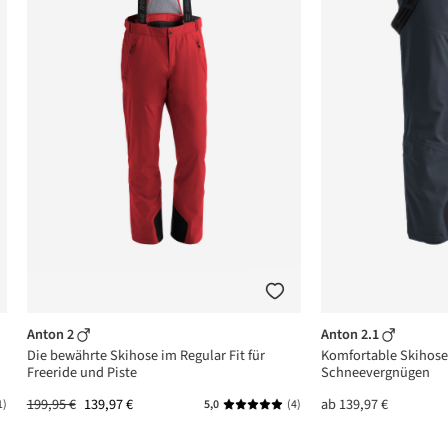
Anton 2
Anton 2.1
Die bewährte Skihose im Regular Fit für
Komfortable Skihose 
Freeride und Piste
Schneevergnügen
199,95 €
139,97 €
ab
139,97 €
1)
5,0
(4)
ttliche Bewertung von 5 von 5 Sternen
Durchschnittliche Bewertung von 