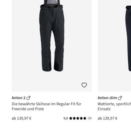
Anton 2
Anton slim
Die bewährte Skihose im Regular Fit für
Wattierte, sportlic
Freeride und Piste
Einsatz
ab
139,97 €
ab
139,97 €
(1)
5,0
(4)
nittliche Bewertung von 5 von 5 Sternen
Durchschnittliche Bewertung vo