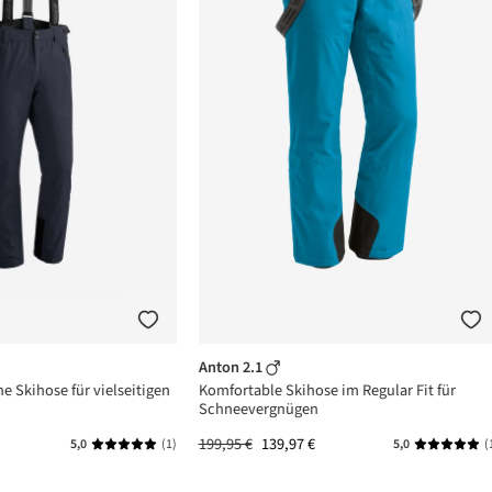
Anton 2.1
he Skihose für vielseitigen
Komfortable Skihose im Regular Fit für
Schneevergnügen
199,95 €
139,97 €
5,0
(1)
5,0
(
n 5 von 5 Sternen
Durchschnittliche Bewertung von 5 von 5 Sternen
Durchschni