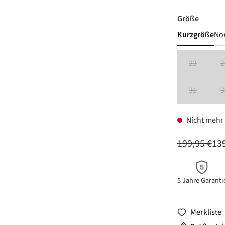
auswäh
Größe
Kurzgröße
No
23
2
(Diese Option
31
3
(Diese Option
Nicht mehr 
199,95 €
139
5 Jahre Garanti
Merkliste