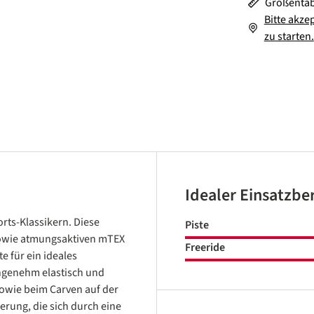
Größentab
Bitte akze
zu starten.
Idealer Einsatzbe
rts-Klassikern. Diese
Piste
sowie atmungsaktiven mTEX
Freeride
e für ein ideales
angenehm elastisch und
sowie beim Carven auf der
erung, die sich durch eine