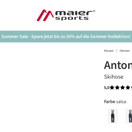
Summer Sale - Spare jetzt bis zu 50% auf die Sommer Kollektion!
Hosen
/
Herren
Anton
Skihose
5,0
Durchschnit
auswäh
Farbe
salsa
black