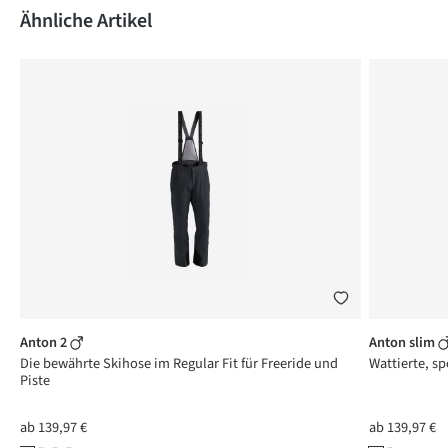
Produktgalerie überspringen
Ähnliche Artikel
Anton 2
Anton slim
Die bewährte Skihose im Regular Fit für Freeride und
Wattierte, sp
Piste
ab
139,97 €
ab
139,97 €