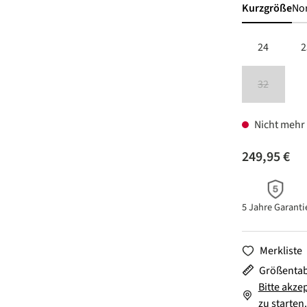
Kurzgröße
No
24
2
32
(Diese Option
Nicht mehr 
249,95 €
5 Jahre Garanti
Merkliste
Größentab
Bitte akze
zu starten.