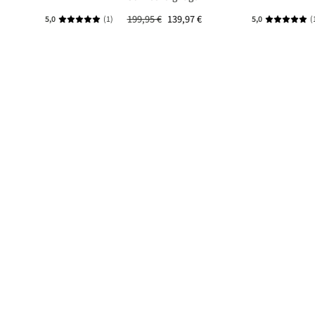
199,95 €
139,97 €
5,0
(1)
5,0
(
n 5 von 5 Sternen
Durchschnittliche Bewertung von 5 von 5 Sternen
Durchschni