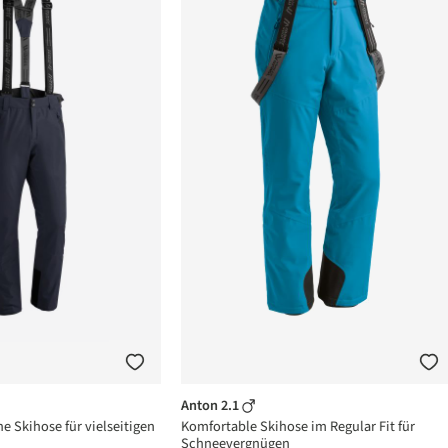
Anton 2.1
he Skihose für vielseitigen
Komfortable Skihose im Regular Fit für
Schneevergnügen