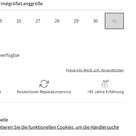
rmalgröße
Langgröße
5
26
27
28
29
30
31
(Diese Option i
 ist zurzeit nicht verfügbar.)
verfügbar
Preise inkl. MwSt. zzgl. Versandkosten
e
Kostenloser Reparaturservice
+85 Jahre Erfahrung
elle
ptieren Sie die funktionellen Cookies, um die Händlersuche