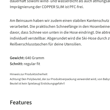
dauerhaft sowohl wind- und wasserdicht als auch atmungsa
Imprägnierung der COPPER SLIM ist PFC-frei.
Am Beinsaum haben wir zudem einen stabilen Kantenschut
verarbeitet. Die praktischen Schneefänge in den Hosenbeinen
davor, dass Schnee von unten in die Hose eindringt. Die abt
individuell verstellbar. Abgerundet wird die Ski-Hose durch
Reißverschlusstaschen für deine Utensilien.
Gewicht:
640 Gramm
Schnitt:
regular fit
Hinweis zur Produktsicherheit
Achtung! Den Polybeutel, der zur Produktverpackung verwendet wird, von Babys
Beutel ist kein Spielzeug! Erstickungsgefahr!!
Features