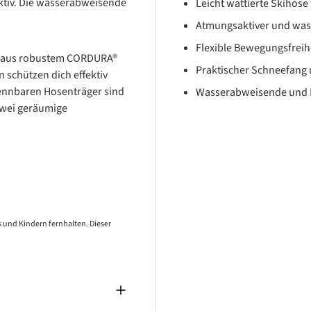
ktiv. Die wasserabweisende
Leicht wattierte Skihose 
Atmungsaktiver und was
Flexible Bewegungsfreih
z aus robustem CORDURA®
Praktischer Schneefang 
 schützen dich effektiv
rennbaren Hosenträger sind
Wasserabweisende und P
 zwei geräumige
 und Kindern fernhalten. Dieser