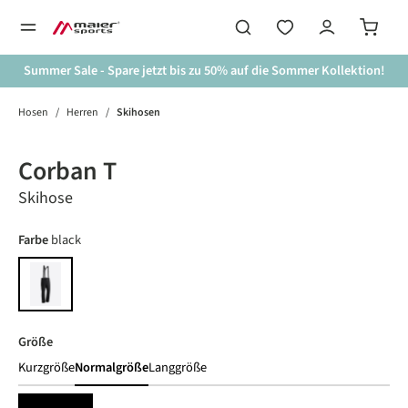
alt springen
Summer Sale - Spare jetzt bis zu 50% auf die Sommer Kollektion!
Hosen
/
Herren
/
Skihosen
Bildergalerie überspringen
Corban T
Skihose
auswählen
Farbe
black
black
auswählen
Größe
Kurzgröße
Normalgröße
Langgröße