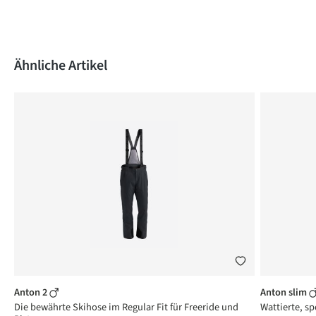
Produktgalerie überspringen
Ähnliche Artikel
Anton 2
Anton slim
Die bewährte Skihose im Regular Fit für Freeride und
Wattierte, sp