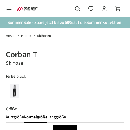
alt springen
Summer Sale - Spare jetzt bis zu 50% auf die Sommer Kollektion!
Hosen
/
Herren
/
Skihosen
Bildergalerie überspringen
Corban T
Skihose
auswählen
Farbe
black
black
auswählen
Größe
Kurzgröße
Normalgröße
Langgröße