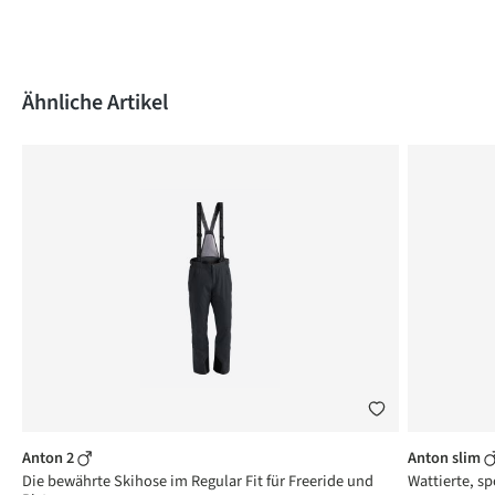
Produktgalerie überspringen
Ähnliche Artikel
Anton 2
Anton slim
Die bewährte Skihose im Regular Fit für Freeride und
Wattierte, sp