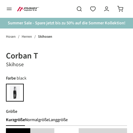
alt springen
Summer Sale - Spare jetzt bis zu 50% auf die Sommer Kollektion!
Hosen
/
Herren
/
Skihosen
Bildergalerie überspringen
Corban T
Skihose
auswählen
Farbe
black
black
auswählen
Größe
Kurzgröße
Normalgröße
Langgröße