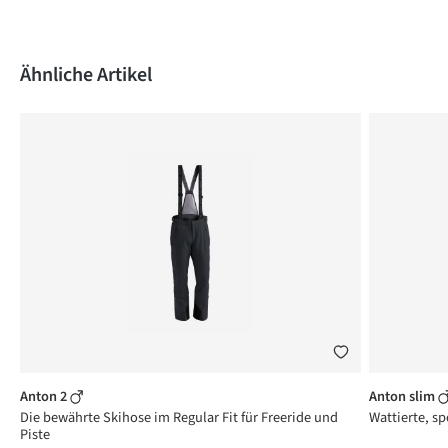
Produktgalerie überspringen
Ähnliche Artikel
Anton 2
Anton slim
Die bewährte Skihose im Regular Fit für Freeride und
Wattierte, sp
Piste