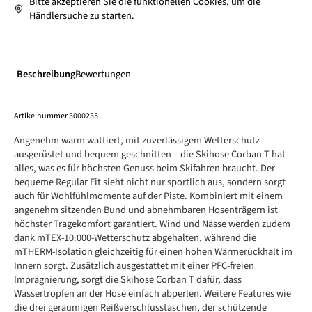
Bitte akzeptieren Sie die funktionellen Cookies, um die
Händlersuche zu starten.
Beschreibung
Bewertungen
Artikelnummer
3000235
Angenehm warm wattiert, mit zuverlässigem Wetterschutz
ausgerüstet und bequem geschnitten – die Skihose Corban T hat
alles, was es für höchsten Genuss beim Skifahren braucht. Der
bequeme Regular Fit sieht nicht nur sportlich aus, sondern sorgt
auch für Wohlfühlmomente auf der Piste. Kombiniert mit einem
angenehm sitzenden Bund und abnehmbaren Hosenträgern ist
höchster Tragekomfort garantiert. Wind und Nässe werden zudem
dank mTEX-10.000-Wetterschutz abgehalten, während die
mTHERM-Isolation gleichzeitig für einen hohen Wärmerückhalt im
Innern sorgt. Zusätzlich ausgestattet mit einer PFC-freien
Imprägnierung, sorgt die Skihose Corban T dafür, dass
Wassertropfen an der Hose einfach abperlen. Weitere Features wie
die drei geräumigen Reißverschlusstaschen, der schützende