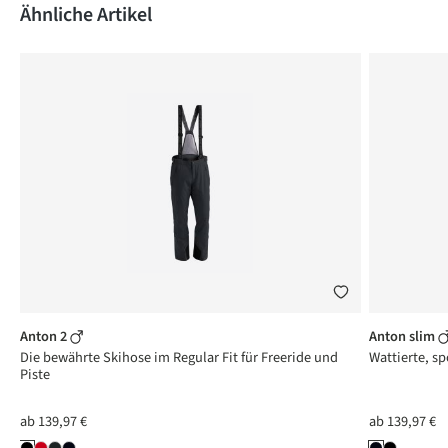
Produktgalerie überspringen
Ähnliche Artikel
Anton 2
Anton slim
Die bewährte Skihose im Regular Fit für Freeride und
Wattierte, sp
Piste
ab
139,97 €
ab
139,97 €