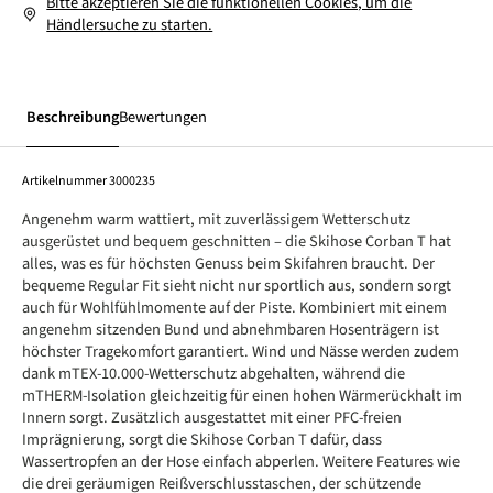
Bitte akzeptieren Sie die funktionellen Cookies, um die
Händlersuche zu starten.
Beschreibung
Bewertungen
Artikelnummer
3000235
Angenehm warm wattiert, mit zuverlässigem Wetterschutz
ausgerüstet und bequem geschnitten – die Skihose Corban T hat
alles, was es für höchsten Genuss beim Skifahren braucht. Der
bequeme Regular Fit sieht nicht nur sportlich aus, sondern sorgt
auch für Wohlfühlmomente auf der Piste. Kombiniert mit einem
angenehm sitzenden Bund und abnehmbaren Hosenträgern ist
höchster Tragekomfort garantiert. Wind und Nässe werden zudem
dank mTEX-10.000-Wetterschutz abgehalten, während die
mTHERM-Isolation gleichzeitig für einen hohen Wärmerückhalt im
Innern sorgt. Zusätzlich ausgestattet mit einer PFC-freien
Imprägnierung, sorgt die Skihose Corban T dafür, dass
Wassertropfen an der Hose einfach abperlen. Weitere Features wie
die drei geräumigen Reißverschlusstaschen, der schützende