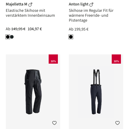
Majelletta M
Anton light
Elastische Skihose mit
Skihose im Regular Fit für
verstärktem Innenbeinsaum
wärmere Freeride- und
Pistentage
Ab
149,95 €
104,97 €
Ab
199,95 €
30%
30%