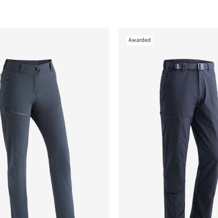
Awarded
nen