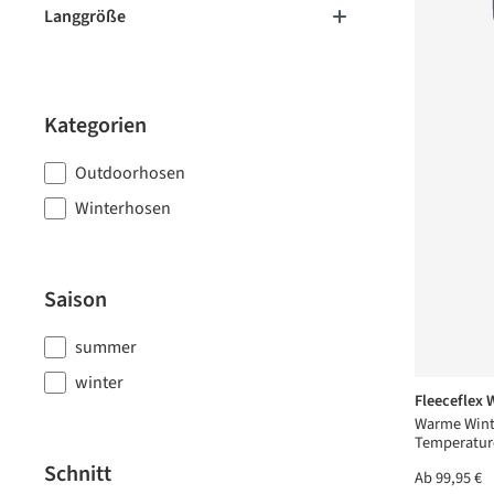
Langgröße
Kategorien
Outdoorhosen
Winterhosen
Saison
summer
winter
Fleeceflex
Warme Wint
Temperatur
Schnitt
Ab
99,95 €