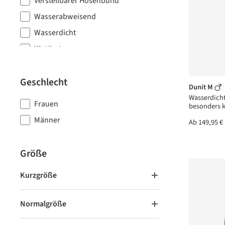
Verstellbarer Hosenbund
Wasserabweisend
Wasserdicht
Wattiert
Geschlecht
Dunit M
Wasserdicht
Frauen
besonders k
Männer
Ab
149,95 €
Größe
Kurzgröße
Normalgröße