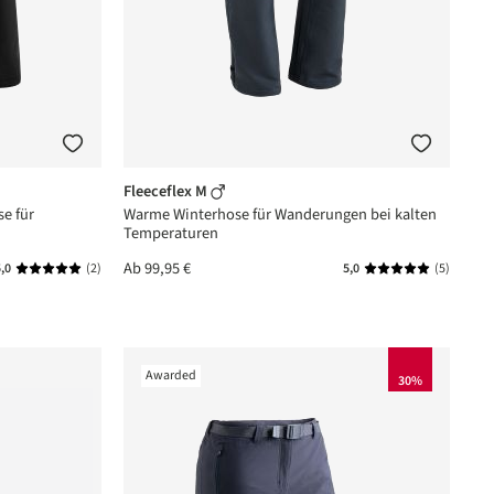
Fleeceflex M
se für
Warme Winterhose für Wanderungen bei kalten
Temperaturen
Ab
99,95 €
,0
(2)
5,0
(5)
rnen
Durchschnittliche Bewertung von 5 von 5 Sternen
Durchschnittlich
Awarded
30%