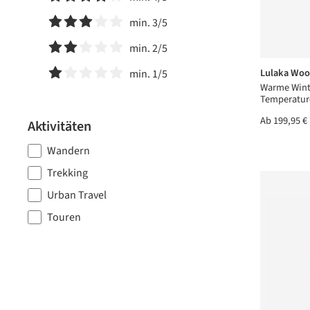
Filter hinzufügen: Minimum Bewertung von 4 von 5 Ster
min. 3/5
Filter hinzufügen: Minimum Bewertung von 3 von 5 Ster
min. 2/5
Filter hinzufügen: Minimum Bewertung von 2 von 5 Ster
Lulaka Woo
min. 1/5
Warme Wint
Filter hinzufügen: Minimum Bewertung von 1 von 5 Ster
Temperatur
Ab
199,95 €
Aktivitäten
Wandern
Trekking
Urban Travel
Touren