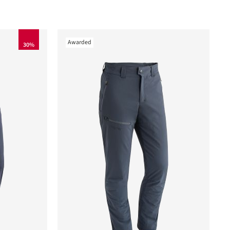
Awarded
30%