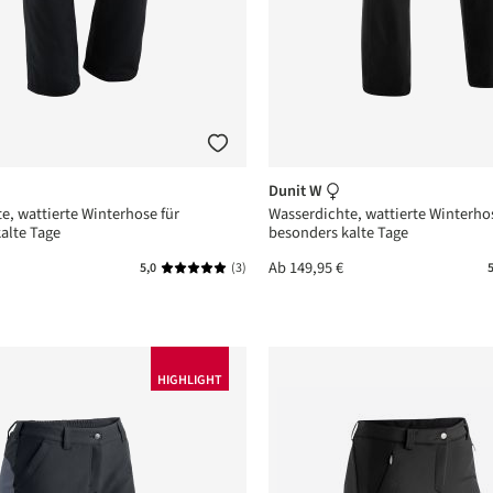
Dunit W
e, wattierte Winterhose für
Wasserdichte, wattierte Winterho
alte Tage
besonders kalte Tage
Ab
149,95 €
5,0
(3)
5
Durchschnittliche Bewertung von 5 von 5 Ste
HIGHLIGHT