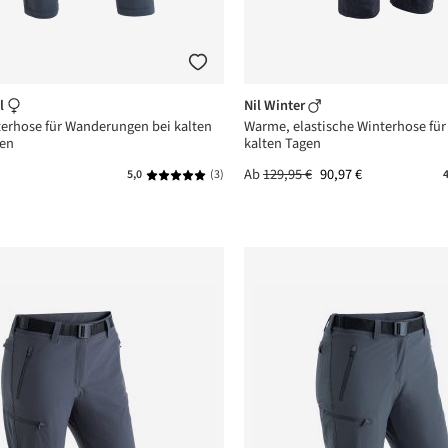
nen
nen
nen
l
Nil Winter
erhose für Wanderungen bei kalten
Warme, elastische Winterhose für
nen
en
kalten Tagen
Ab
129,95 €
90,97 €
5,0
(3)
4
Durchschnittliche Bewertung von 5 von 5 Ste