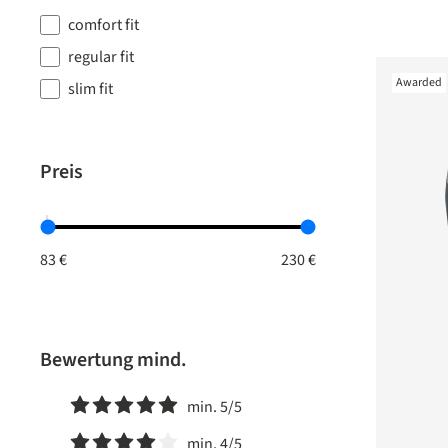
comfort fit
regular fit
Awarded
slim fit
Preis
Bewertung mind.
min. 5/5
Filter hinzufügen: Minimum Bewertung von 5 von 5 Ster
min. 4/5