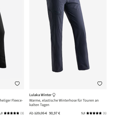
Lulaka Winter
heliger Fleece-
Warme, elastische Winterhose für Touren an
kalten Tagen
Ab
129,95 €
90,97 €
,0
(1)
5,0
(1)
rnen
Durchschnittliche Bewertung von 5 von 5 Sternen
Durchschnittlich