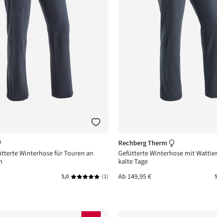
Rechberg Therm
tterte Winterhose für Touren an
Gefütterte Winterhose mit Wattier
n
kalte Tage
Ab
149,95 €
5,0
(1)
5
Durchschnittliche Bewertung von 5 von 5 Ste