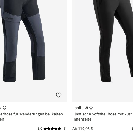
 W
Lapilli W
erhose für Wanderungen bei kalten
Elastische Softshellhose mit kusc
en
Innenseite
Ab
119,95 €
5,0
(3)
5
Durchschnittliche Bewertung von 5 von 5 Ste