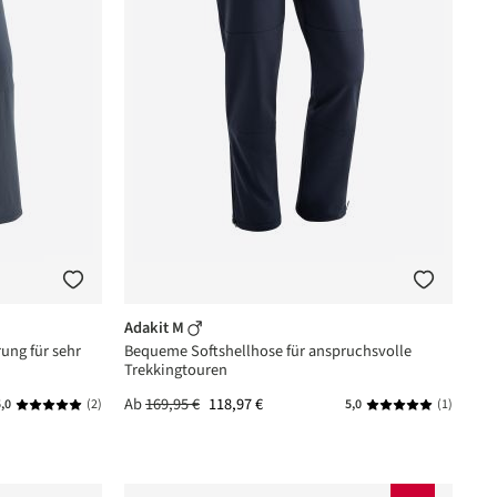
Adakit M
ung für sehr
Bequeme Softshellhose für anspruchsvolle
Trekkingtouren
Ab
169,95 €
118,97 €
,0
(2)
5,0
(1)
rnen
Durchschnittliche Bewertung von 5 von 5 Sternen
Durchschnittlich