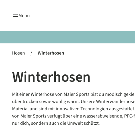
springen
Zur Hauptnavigation springen
Menü
Hosen
/
Winterhosen
Winterhosen
Mit einer Winterhose von Maier Sports bist du modisch geklei
über trocken sowie wohlig warm. Unsere Winterwanderhos
Material und sind mit innovativen Technologien ausgestatte
von Maier Sports verfügt über eine wasserabweisende, PFC-f
nur dich, sondern auch die Umwelt schützt.