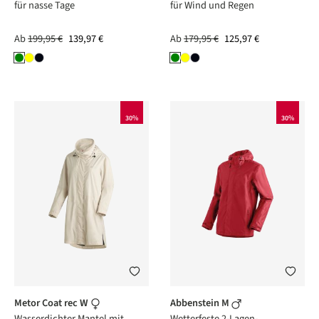
für nasse Tage
für Wind und Regen
Ab
199,95 €
139,97 €
Ab
179,95 €
125,97 €
30%
30%
Metor Coat rec W
Abbenstein M
Wasserdichter Mantel mit
Wetterfeste 2-Lagen-