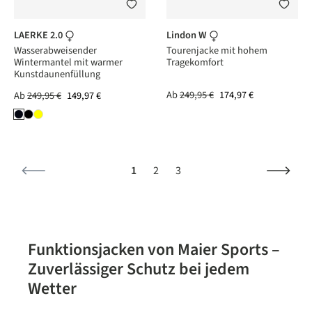
LAERKE 2.0
Lindon W
Wasserabweisender
Tourenjacke mit hohem
Wintermantel mit warmer
Tragekomfort
Kunstdaunenfüllung
Ab
249,95 €
174,97 €
Ab
249,95 €
149,97 €
Seite
Seite
Seite
1
2
3
Funktionsjacken von Maier Sports –
Zuverlässiger Schutz bei jedem
Wetter