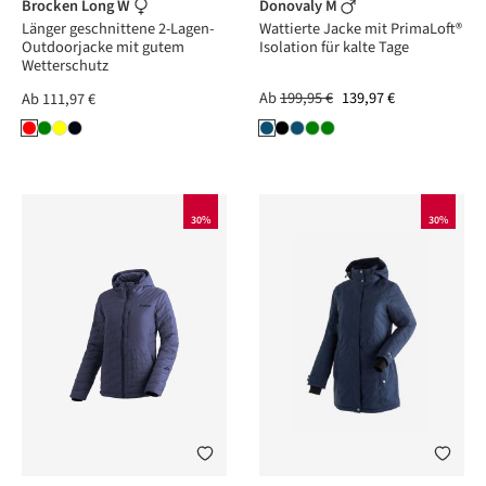
Brocken Long W
Donovaly M
Länger geschnittene 2-Lagen-
Wattierte Jacke mit PrimaLoft®
Outdoorjacke mit gutem
Isolation für kalte Tage
Wetterschutz
Ab
199,95 €
139,97 €
Ab
111,97 €
30%
30%