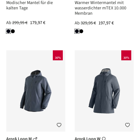
Modischer Mantel für die
Warmer Wintermantel mit
kalten Tage
wasserdichter mTEX 10.000
Membran
Ab
299,95 €
179,97 €
Ab
329,95 €
197,97 €
30%
30%
ArorA Loop M
ArorA Loop W