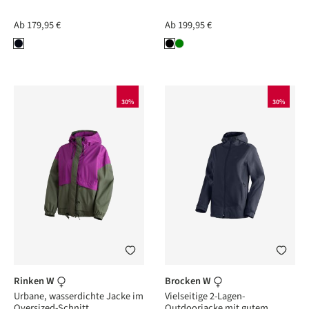
Ab
179,95 €
Ab
199,95 €
30%
30%
Rinken W
Brocken W
Urbane, wasserdichte Jacke im
Vielseitige 2-Lagen-
Oversized-Schnitt
Outdoorjacke mit gutem