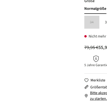
auswäh
Größe
Normalgröße
34
3
(Diese Option
Nicht mehr 
79,95 €
55,9
5 Jahre Garanti
Merkliste
Größentab
Bitte akze
zu starten.