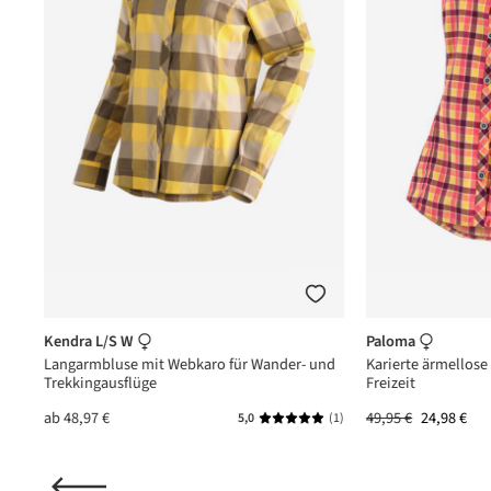
Kendra L/S W
Paloma
Langarmbluse mit Webkaro für Wander- und
Karierte ärmellose
Trekkingausflüge
Freizeit
ab
48,97 €
49,95 €
24,98 €
(1)
5,0
(1)
nittliche Bewertung von 5 von 5 Sternen
Durchschnittliche Bewertung vo