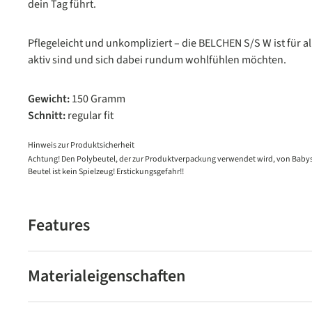
dein Tag führt.
Pflegeleicht und unkompliziert – die BELCHEN S/S W ist für a
aktiv sind und sich dabei rundum wohlfühlen möchten.
Gewicht:
150 Gramm
Schnitt:
regular fit
Hinweis zur Produktsicherheit
Achtung! Den Polybeutel, der zur Produktverpackung verwendet wird, von Babys
Beutel ist kein Spielzeug! Erstickungsgefahr!!
Features
Materialeigenschaften