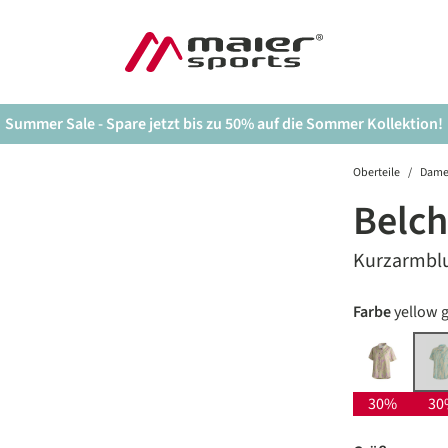
Summer Sale - Spare jetzt bis zu 50% auf die Sommer Kollektion!
Oberteile
/
Dam
Belch
Kurzarmbl
auswäh
Farbe
yellow g
green pin
y
(
30%
30