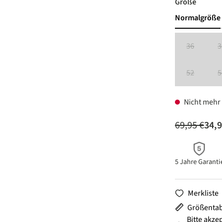
auswäh
Größe
Normalgröße
36
3
(Diese Option
52
5
(Diese Option
Nicht mehr 
69,95 €
34,9
5 Jahre Garanti
Merkliste
Größentab
Bitte akze