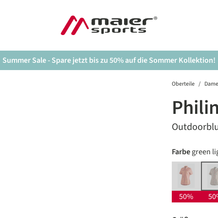
Summer Sale - Spare jetzt bis zu 50% auf die Sommer Kollektion!
Oberteile
/
Dam
Phili
Outdoorbl
auswäh
Farbe
green l
red yello
g
(Diese Option 
(
50%
50