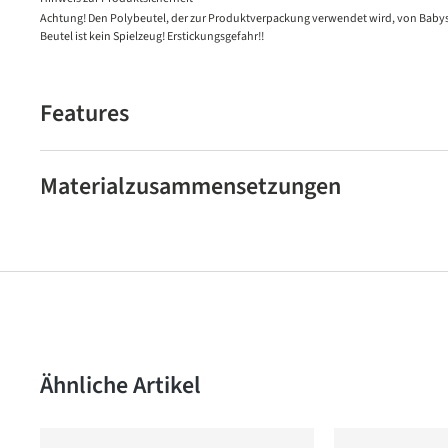
Achtung! Den Polybeutel, der zur Produktverpackung verwendet wird, von Babys
Beutel ist kein Spielzeug! Erstickungsgefahr!!
Features
Materialzusammensetzungen
Produktgalerie überspringen
Ähnliche Artikel