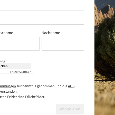
orname
Nachname
rung
icken
Friendly
Captcha ⇗
timmungen
zur Kenntnis genommen und die
AGB
verstanden.
ten Felder sind Pflichtfelder.
Abonnieren