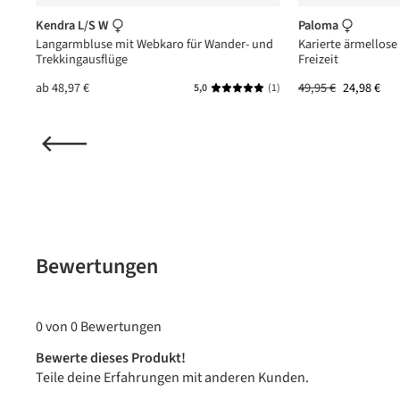
Kendra L/S W
Paloma
und
Langarmbluse mit Webkaro für Wander- und
Karierte ärmellose
Trekkingausflüge
Freizeit
ab
48,97 €
49,95 €
24,98 €
5,0
(1)
Durchschnittliche Bewertung vo
Bewertungen
0 von 0 Bewertungen
Bewerte dieses Produkt!
Teile deine Erfahrungen mit anderen Kunden.