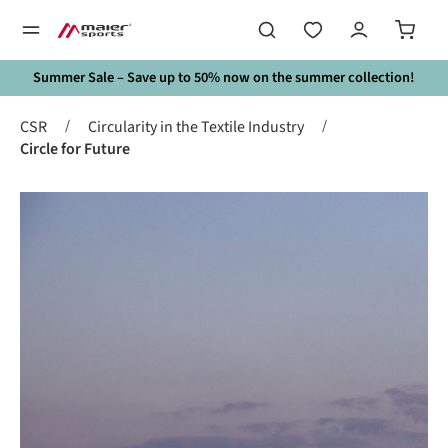
in content
Summer Sale – Save up to 50% now on the summer collection!
/
/
CSR
Circularity in the Textile Industry
Circle for Future