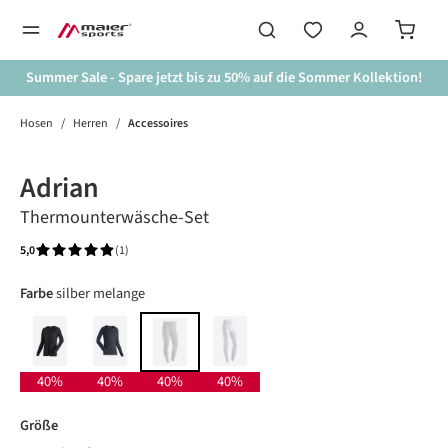
alt springen
Summer Sale - Spare jetzt bis zu 50% auf die Sommer Kollektion!
Hosen
/
Herren
/
Accessoires
Bildergalerie überspringen
40%
Adrian
Thermounterwäsche-Set
5,0
(1)
Durchschnittliche Bewertung von 5 von 5 Sternen
auswählen
Farbe
silber melange
black
anthracite melange
white
silber melange
40%
40%
40%
40%
auswählen
Größe