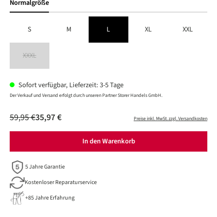
Normalgröße
S
M
L
XL
XXL
XXXL
(Diese Option ist zurzeit nicht verfügbar.)
Sofort verfügbar, Lieferzeit: 3-5 Tage
Der Verkauf und Versand erfolgt durch unseren Partner Storer Handels GmbH.
59,95 €
35,97 €
Preise inkl. MwSt. zzgl. Versandkosten
In den Warenkorb
5 Jahre Garantie
Kostenloser Reparaturservice
+85 Jahre Erfahrung