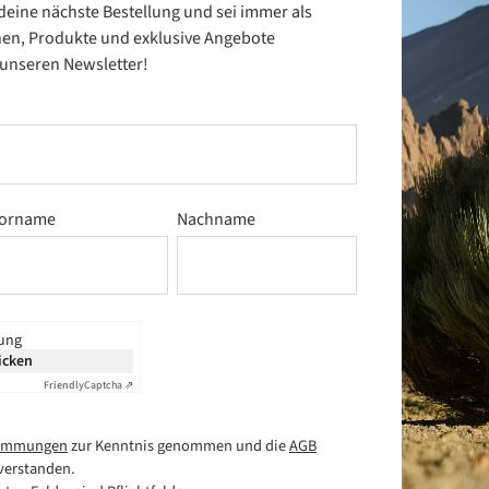
 deine nächste Bestellung und sei immer als
nen, Produkte und exklusive Angebote
t unseren Newsletter!
orname
Nachname
rung
icken
Friendly
Captcha ⇗
timmungen
zur Kenntnis genommen und die
AGB
verstanden.