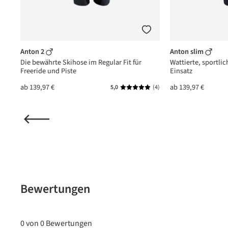
Anton 2
Anton slim
Die bewährte Skihose im Regular Fit für
Wattierte, sportlic
Freeride und Piste
Einsatz
ab
139,97 €
ab
139,97 €
(1)
5,0
(4)
nittliche Bewertung von 5 von 5 Sternen
Durchschnittliche Bewertung vo
Bewertungen
0 von 0 Bewertungen