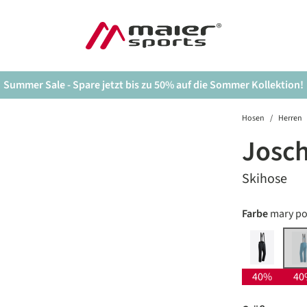
Summer Sale - Spare jetzt bis zu 50% auf die Sommer Kollektion!
Hosen
/
Herren
Josch
Skihose
auswäh
Farbe
mary po
black
(
40%
40