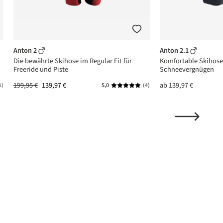
Anton 2
Anton 2.1
Die bewährte Skihose im Regular Fit für
Komfortable Skihose 
Freeride und Piste
Schneevergnügen
199,95 €
139,97 €
ab
139,97 €
1)
5,0
(4)
ttliche Bewertung von 5 von 5 Sternen
Durchschnittliche Bewertung von 