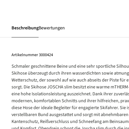
Beschreibung
Bewertungen
Artikelnummer
3000424
Schmaler geschnittene Beine und eine sehr sportliche Silhou
Skihose überzeugt durch ihren wasserdichten sowie atmung
Wetterschutz, der sowohl auf wie auch abseits der Piste für 
sorgt. Die Skihose JOSCHA slim besitzt eine warme mTHERM-
eine hohe Isolationsleistung auszeichnet. Dank ihrer zuverläs
modernen, komfortablen Schnitts und ihrer hilfreichen, prax
diese Hose der ideale Begleiter für engagierte Skifahrer. Sie 
verstellbaren Bund ausgestattet und sorgt mit abnehmbaren
Kantenschutz, Reißverschluss und Schneefang am Beinsaum f
und Komfort. Obendrein schont die Joscha slim durch die in