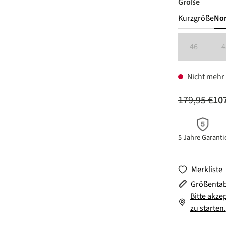
auswäh
Größe
Kurzgröße
No
46
4
(Diese Option
Nicht mehr 
179,95 €
107
5 Jahre Garanti
Merkliste
Größentab
Bitte akze
zu starten.