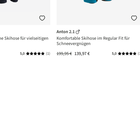
Anton 2.1
he Skihose für vielseitigen
Komfortable Skihose im Regular Fit für
Schneevergnügen
199,95 €
139,97 €
5,0
(1)
5,0
(
n 5 von 5 Sternen
Durchschnittliche Bewertung von 5 von 5 Sternen
Durchschni